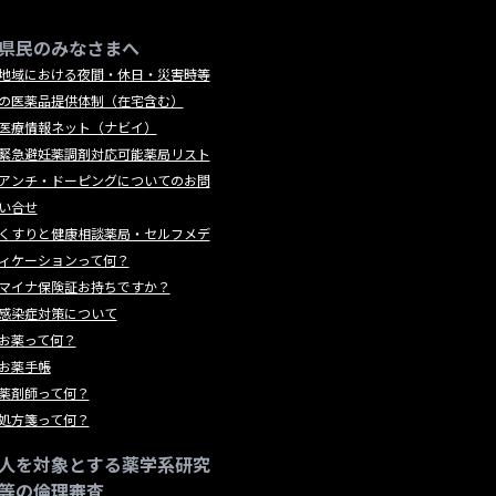
県民のみなさまへ
地域における夜間・休日・災害時等
の医薬品提供体制（在宅含む）
医療情報ネット（ナビイ）
緊急避妊薬調剤対応可能薬局リスト
アンチ・ドーピングについてのお問
い合せ
くすりと健康相談薬局・セルフメデ
ィケーションって何？
マイナ保険証お持ちですか？
感染症対策について
お薬って何？
お薬手帳
薬剤師って何？
処方箋って何？
人を対象とする薬学系研究
等の倫理審査