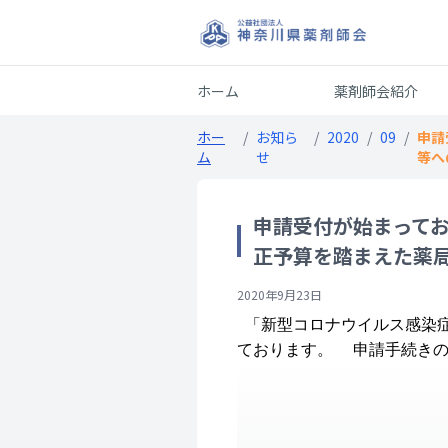
ホーム
薬剤師会紹介
ホー
/
お知ら
/
2020
/
09
/
申請
ム
せ
等へ
申請受付が始まって
正予算を踏まえた薬
2020年9月23日
「新型コロナウイルス感染症
ております。 申請手続きの方