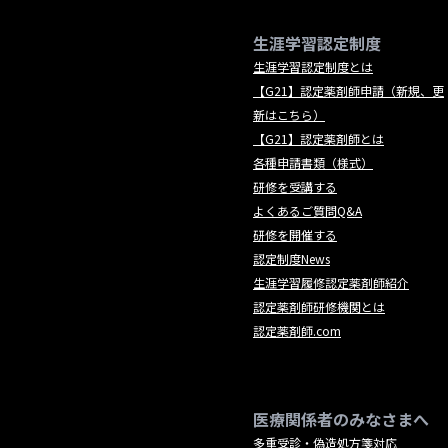
生涯学習認定制度
生涯学習認定制度とは
【G21】認定薬剤師申請（新規、更
新はこちら）
【G21】認定薬剤師とは
各種申請書類（様式）
研修を受講する
よくあるご質問Q&A
研修を開催する
認定制度News
生涯学習履修認定薬剤師紹介
認定薬剤師研修機関とは
認定薬剤師.com
医療関係者のみなさまへ
多重受診・偽造処方箋対応