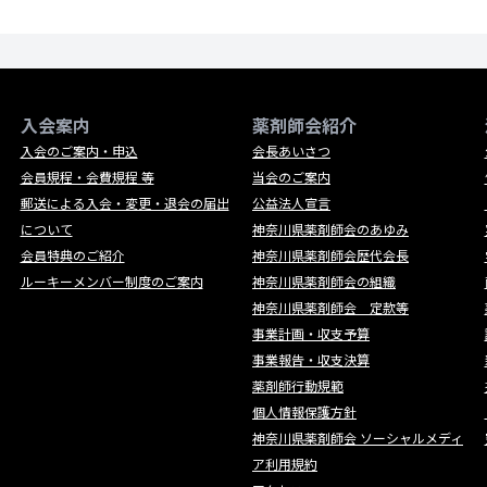
入会案内
薬剤師会紹介
入会のご案内・申込
会長あいさつ
会員規程・会費規程 等
当会のご案内
郵送による入会・変更・退会の届出
公益法人宣言
について
神奈川県薬剤師会のあゆみ
会員特典のご紹介
神奈川県薬剤師会歴代会長
ルーキーメンバー制度のご案内
神奈川県薬剤師会の組織
神奈川県薬剤師会 定款等
事業計画・収支予算
事業報告・収支決算
薬剤師行動規範
個人情報保護方針
神奈川県薬剤師会 ソーシャルメディ
ア利用規約