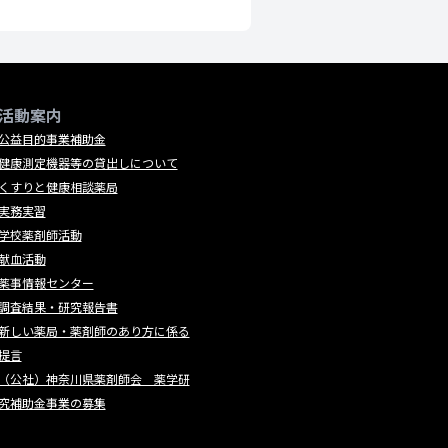
活動案内
公益目的事業補助金
健康測定機器等の貸出しについて
くすりと健康相談薬局
実務実習
学校薬剤師活動
献血活動
薬事情報センター
調査結果・研究報告書
新しい薬局・薬剤師のあり方に係る
提言
（公社）神奈川県薬剤師会 薬学研
究補助金事業の募集