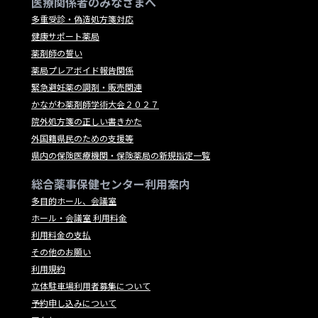
医療関係者のみなさまへ
多重受診・偽造処方箋対応
健康サポート薬局
薬剤師の誓い
薬局プレアボイド報告関係
緊急避妊薬の調剤・販売関連
かながわ薬剤師学術大会２０２７
院外処方箋の正しい書きかた
外国籍県民のための支援等
県内の保険医療機関・保険薬局の新規指定一覧
総合薬事保健センター利用案内
多目的ホール、会議室
ホール・会議室 利用料金
利用料金の支払
その他のお願い
利用規約
立体駐車場利用者募集について
予約申し込みについて