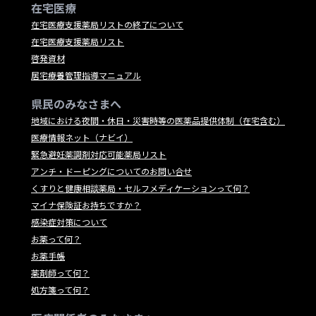
在宅医療
在宅医療支援薬局リストの終了について
在宅医療支援薬局リスト
啓発資材
居宅療養管理指導マニュアル
県民のみなさまへ
地域における夜間・休日・災害時等の医薬品提供体制（在宅含む）
医療情報ネット（ナビイ）
緊急避妊薬調剤対応可能薬局リスト
アンチ・ドーピングについてのお問い合せ
くすりと健康相談薬局・セルフメディケーションって何？
マイナ保険証お持ちですか？
感染症対策について
お薬って何？
お薬手帳
薬剤師って何？
処方箋って何？