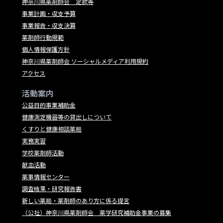
神奈川県薬剤師会 定款等
事業計画・収支予算
事業報告・収支決算
薬剤師行動規範
個人情報保護方針
神奈川県薬剤師会 ソーシャルメディア利用規約
アクセス
活動案内
公益目的事業補助金
健康測定機器等の貸出しについて
くすりと健康相談薬局
実務実習
学校薬剤師活動
献血活動
薬事情報センター
調査結果・研究報告書
新しい薬局・薬剤師のあり方に係る提言
（公社）神奈川県薬剤師会 薬学研究補助金事業の募集