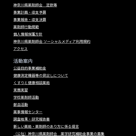
神奈川県薬剤師会 定款等
事業計画・収支予算
事業報告・収支決算
薬剤師行動規範
個人情報保護方針
神奈川県薬剤師会 ソーシャルメディア利用規約
アクセス
活動案内
公益目的事業補助金
健康測定機器等の貸出しについて
くすりと健康相談薬局
実務実習
学校薬剤師活動
献血活動
薬事情報センター
調査結果・研究報告書
新しい薬局・薬剤師のあり方に係る提言
（公社）神奈川県薬剤師会 薬学研究補助金事業の募集