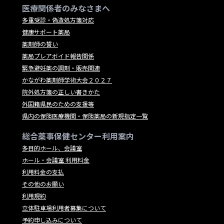
医療関係者のみなさまへ
多重受診・偽造処方箋対応
健康サポート薬局
薬剤師の誓い
薬局プレアボイド報告関係
緊急避妊薬の調剤・販売関連
かながわ薬剤師学術大会２０２７
院外処方箋の正しい書きかた
外国籍県民のための支援等
県内の保険医療機関・保険薬局の新規指定一覧
総合薬事保健センター利用案内
多目的ホール、会議室
ホール・会議室 利用料金
利用料金の支払
その他のお願い
利用規約
立体駐車場利用者募集について
予約申し込みについて