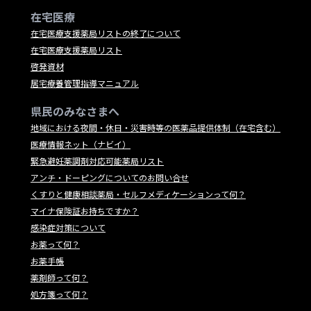
在宅医療
在宅医療支援薬局リストの終了について
在宅医療支援薬局リスト
啓発資材
居宅療養管理指導マニュアル
県民のみなさまへ
地域における夜間・休日・災害時等の医薬品提供体制（在宅含む）
医療情報ネット（ナビイ）
緊急避妊薬調剤対応可能薬局リスト
アンチ・ドーピングについてのお問い合せ
くすりと健康相談薬局・セルフメディケーションって何？
マイナ保険証お持ちですか？
感染症対策について
お薬って何？
お薬手帳
薬剤師って何？
処方箋って何？