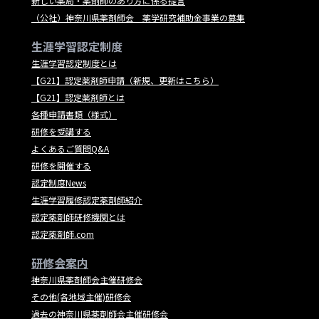
新しい薬局・薬剤師のあり方に係る提言
（公社）神奈川県薬剤師会 薬学研究補助金事業の募集
生涯学習認定制度
生涯学習認定制度とは
【G21】認定薬剤師申請（新規、更新はこちら）
【G21】認定薬剤師とは
各種申請書類（様式）
研修を受講する
よくあるご質問Q&A
研修を開催する
認定制度News
生涯学習履修認定薬剤師紹介
認定薬剤師研修機関とは
認定薬剤師.com
研修会案内
神奈川県薬剤師会主催研修会
その他(各地域主催)研修会
過去の神奈川県薬剤師会主催研修会