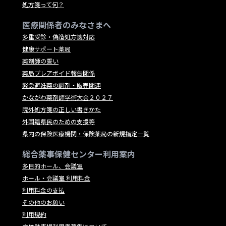
処方箋って何？
医療関係者のみなさまへ
多重受診・偽造処方箋対応
健康サポート薬局
薬剤師の誓い
薬局プレアボイド報告関係
緊急避妊薬の調剤・販売関連
かながわ薬剤師学術大会２０２７
院外処方箋の正しい書きかた
外国籍県民のための支援等
県内の保険医療機関・保険薬局の新規指定一覧
総合薬事保健センター利用案内
多目的ホール、会議室
ホール・会議室 利用料金
利用料金の支払
その他のお願い
利用規約