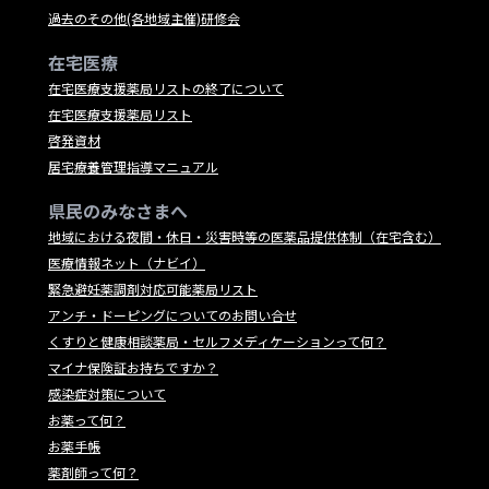
過去のその他(各地域主催)研修会
在宅医療
在宅医療支援薬局リストの終了について
在宅医療支援薬局リスト
啓発資材
居宅療養管理指導マニュアル
県民のみなさまへ
地域における夜間・休日・災害時等の医薬品提供体制（在宅含む）
医療情報ネット（ナビイ）
緊急避妊薬調剤対応可能薬局リスト
アンチ・ドーピングについてのお問い合せ
くすりと健康相談薬局・セルフメディケーションって何？
マイナ保険証お持ちですか？
感染症対策について
お薬って何？
お薬手帳
薬剤師って何？