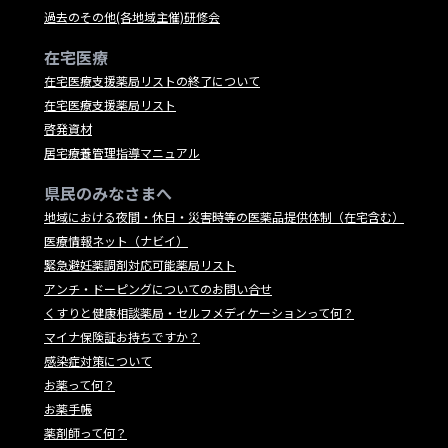
過去のその他(各地域主催)研修会
在宅医療
在宅医療支援薬局リストの終了について
在宅医療支援薬局リスト
啓発資材
居宅療養管理指導マニュアル
県民のみなさまへ
地域における夜間・休日・災害時等の医薬品提供体制（在宅含む）
医療情報ネット（ナビイ）
緊急避妊薬調剤対応可能薬局リスト
アンチ・ドーピングについてのお問い合せ
くすりと健康相談薬局・セルフメディケーションって何？
マイナ保険証お持ちですか？
感染症対策について
お薬って何？
お薬手帳
薬剤師って何？