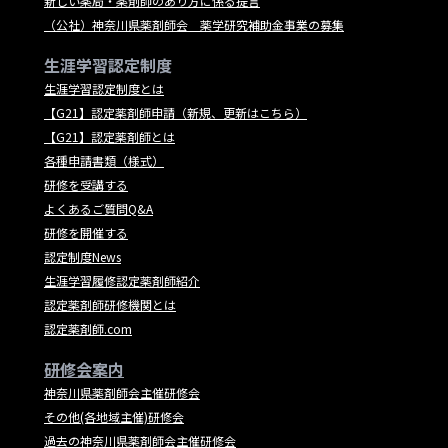
新しい薬局・薬剤師のあり方に係る提言
（公社）神奈川県薬剤師会 薬学研究補助金事業の募集
生涯学習認定制度
生涯学習認定制度とは
【G21】認定薬剤師申請（新規、更新はこちら）
【G21】認定薬剤師とは
各種申請書類（様式）
研修を受講する
よくあるご質問Q&A
研修を開催する
認定制度News
生涯学習履修認定薬剤師紹介
認定薬剤師研修機関とは
認定薬剤師.com
研修会案内
神奈川県薬剤師会主催研修会
その他(各地域主催)研修会
過去の神奈川県薬剤師会主催研修会