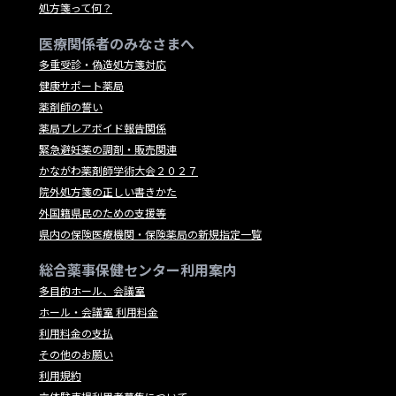
処方箋って何？
医療関係者のみなさまへ
多重受診・偽造処方箋対応
健康サポート薬局
薬剤師の誓い
薬局プレアボイド報告関係
緊急避妊薬の調剤・販売関連
かながわ薬剤師学術大会２０２７
院外処方箋の正しい書きかた
外国籍県民のための支援等
県内の保険医療機関・保険薬局の新規指定一覧
総合薬事保健センター利用案内
多目的ホール、会議室
ホール・会議室 利用料金
利用料金の支払
その他のお願い
利用規約