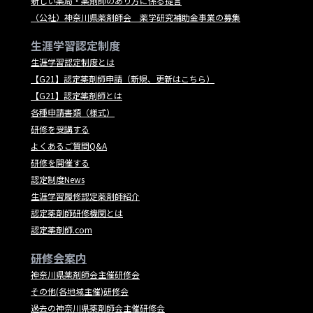
新しい薬局・薬剤師のあり方に係る提言
（公社）神奈川県薬剤師会 薬学研究補助金事業の募集
生涯学習認定制度
生涯学習認定制度とは
【G21】認定薬剤師申請（新規、更新はこちら）
【G21】認定薬剤師とは
各種申請書類（様式）
研修を受講する
よくあるご質問Q&A
研修を開催する
認定制度News
生涯学習履修認定薬剤師紹介
認定薬剤師研修機関とは
認定薬剤師.com
研修会案内
神奈川県薬剤師会主催研修会
その他(各地域主催)研修会
過去の神奈川県薬剤師会主催研修会