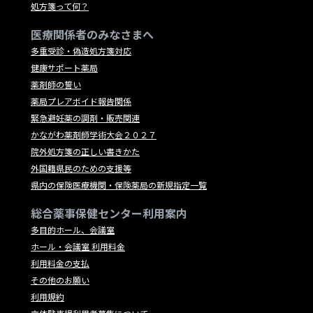
処方箋って何？
医療関係者のみなさまへ
多重受診・偽造処方箋対応
健康サポート薬局
薬剤師の誓い
薬局プレアボイド報告関係
緊急避妊薬の調剤・販売関連
かながわ薬剤師学術大会２０２７
院外処方箋の正しい書きかた
外国籍県民のための支援等
県内の保険医療機関・保険薬局の新規指定一覧
総合薬事保健センター利用案内
多目的ホール、会議室
ホール・会議室 利用料金
利用料金の支払
その他のお願い
利用規約