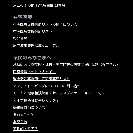
過去のその他(各地域主催)研修会
在宅医療
在宅医療支援薬局リストの終了について
在宅医療支援薬局リスト
啓発資材
居宅療養管理指導マニュアル
県民のみなさまへ
地域における夜間・休日・災害時等の医薬品提供体制（在宅含む）
医療情報ネット（ナビイ）
緊急避妊薬調剤対応可能薬局リスト
アンチ・ドーピングについてのお問い合せ
くすりと健康相談薬局・セルフメディケーションって何？
マイナ保険証お持ちですか？
感染症対策について
お薬って何？
お薬手帳
薬剤師って何？