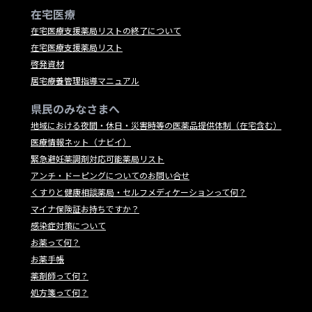
在宅医療
在宅医療支援薬局リストの終了について
在宅医療支援薬局リスト
啓発資材
居宅療養管理指導マニュアル
県民のみなさまへ
地域における夜間・休日・災害時等の医薬品提供体制（在宅含む）
医療情報ネット（ナビイ）
緊急避妊薬調剤対応可能薬局リスト
アンチ・ドーピングについてのお問い合せ
くすりと健康相談薬局・セルフメディケーションって何？
マイナ保険証お持ちですか？
感染症対策について
お薬って何？
お薬手帳
薬剤師って何？
処方箋って何？