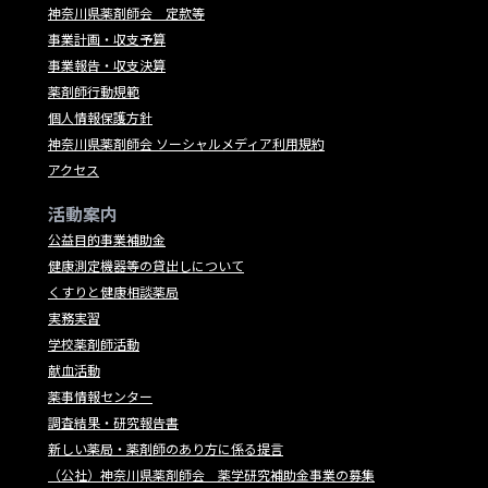
神奈川県薬剤師会 定款等
事業計画・収支予算
事業報告・収支決算
薬剤師行動規範
個人情報保護方針
神奈川県薬剤師会 ソーシャルメディア利用規約
アクセス
活動案内
公益目的事業補助金
健康測定機器等の貸出しについて
くすりと健康相談薬局
実務実習
学校薬剤師活動
献血活動
薬事情報センター
調査結果・研究報告書
新しい薬局・薬剤師のあり方に係る提言
（公社）神奈川県薬剤師会 薬学研究補助金事業の募集