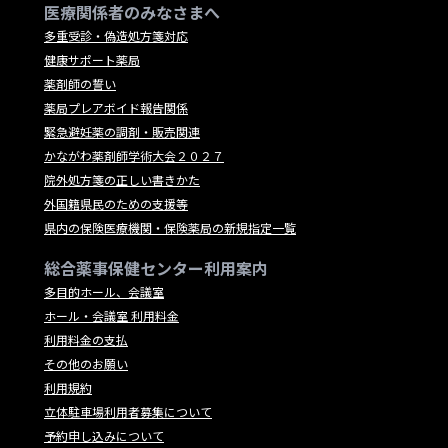
医療関係者のみなさまへ
多重受診・偽造処方箋対応
健康サポート薬局
薬剤師の誓い
薬局プレアボイド報告関係
緊急避妊薬の調剤・販売関連
かながわ薬剤師学術大会２０２７
院外処方箋の正しい書きかた
外国籍県民のための支援等
県内の保険医療機関・保険薬局の新規指定一覧
総合薬事保健センター利用案内
多目的ホール、会議室
ホール・会議室 利用料金
利用料金の支払
その他のお願い
利用規約
立体駐車場利用者募集について
予約申し込みについて