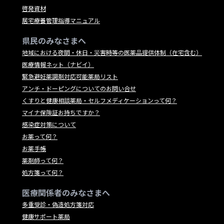
啓発資材
居宅療養管理指導マニュアル
県民のみなさまへ
地域における夜間・休日・災害時等の医薬品提供体制（在宅含む）
医療情報ネット（ナビイ）
緊急避妊薬調剤対応可能薬局リスト
アンチ・ドーピングについてのお問い合せ
くすりと健康相談薬局・セルフメディケーションって何？
マイナ保険証お持ちですか？
感染症対策について
お薬って何？
お薬手帳
薬剤師って何？
処方箋って何？
医療関係者のみなさまへ
多重受診・偽造処方箋対応
健康サポート薬局