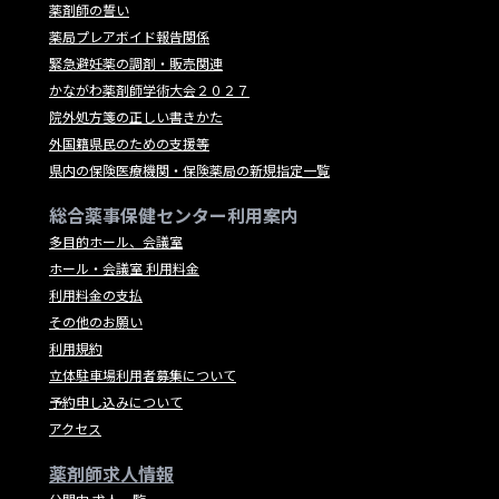
薬剤師の誓い
薬局プレアボイド報告関係
緊急避妊薬の調剤・販売関連
かながわ薬剤師学術大会２０２７
院外処方箋の正しい書きかた
外国籍県民のための支援等
県内の保険医療機関・保険薬局の新規指定一覧
総合薬事保健センター利用案内
多目的ホール、会議室
ホール・会議室 利用料金
利用料金の支払
その他のお願い
利用規約
立体駐車場利用者募集について
予約申し込みについて
アクセス
薬剤師求人情報