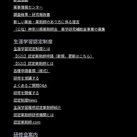
薬事情報センター
調査結果・研究報告書
新しい薬局・薬剤師のあり方に係る提言
（公社）神奈川県薬剤師会 薬学研究補助金事業の募集
生涯学習認定制度
生涯学習認定制度とは
【G21】認定薬剤師申請（新規、更新はこちら）
【G21】認定薬剤師とは
各種申請書類（様式）
研修を受講する
よくあるご質問Q&A
研修を開催する
認定制度News
生涯学習履修認定薬剤師紹介
認定薬剤師研修機関とは
認定薬剤師.com
研修会案内