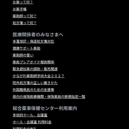
お薬って何？
お薬手帳
薬剤師って何？
処方箋って何？
医療関係者のみなさまへ
多重受診・偽造処方箋対応
健康サポート薬局
薬剤師の誓い
薬局プレアボイド報告関係
緊急避妊薬の調剤・販売関連
かながわ薬剤師学術大会２０２７
院外処方箋の正しい書きかた
外国籍県民のための支援等
県内の保険医療機関・保険薬局の新規指定一覧
総合薬事保健センター利用案内
多目的ホール、会議室
ホール・会議室 利用料金
利用料金の支払