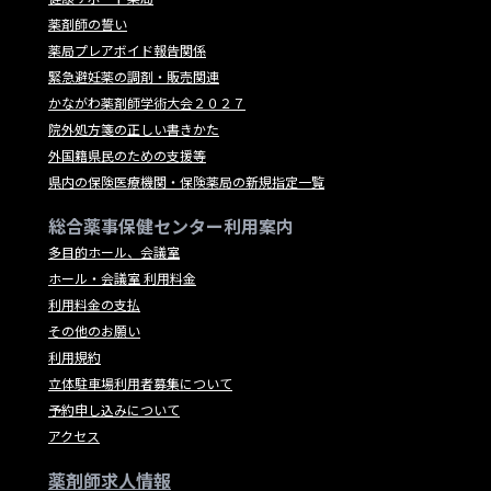
薬剤師の誓い
薬局プレアボイド報告関係
緊急避妊薬の調剤・販売関連
かながわ薬剤師学術大会２０２７
院外処方箋の正しい書きかた
外国籍県民のための支援等
県内の保険医療機関・保険薬局の新規指定一覧
総合薬事保健センター利用案内
多目的ホール、会議室
ホール・会議室 利用料金
利用料金の支払
その他のお願い
利用規約
立体駐車場利用者募集について
予約申し込みについて
アクセス
薬剤師求人情報