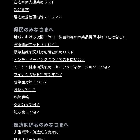
在宅医療支援薬局リスト
啓発資材
居宅療養管理指導マニュアル
県民のみなさまへ
地域における夜間・休日・災害時等の医薬品提供体制（在宅含む）
医療情報ネット（ナビイ）
緊急避妊薬調剤対応可能薬局リスト
アンチ・ドーピングについてのお問い合せ
くすりと健康相談薬局・セルフメディケーションって何？
マイナ保険証お持ちですか？
感染症対策について
お薬って何？
お薬手帳
薬剤師って何？
処方箋って何？
医療関係者のみなさまへ
多重受診・偽造処方箋対応
健康サポート薬局