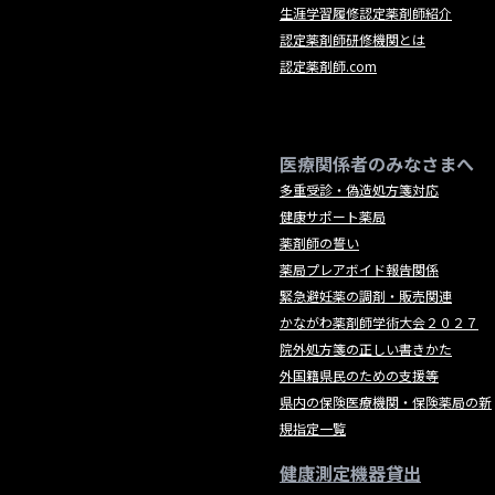
生涯学習履修認定薬剤師紹介
認定薬剤師研修機関とは
認定薬剤師.com
医療関係者のみなさまへ
多重受診・偽造処方箋対応
健康サポート薬局
薬剤師の誓い
薬局プレアボイド報告関係
緊急避妊薬の調剤・販売関連
かながわ薬剤師学術大会２０２７
院外処方箋の正しい書きかた
外国籍県民のための支援等
県内の保険医療機関・保険薬局の新
規指定一覧
健康測定機器貸出