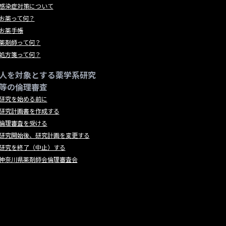
感染症対策について
お薬って何？
お薬手帳
薬剤師って何？
処方箋って何？
人を対象とする薬学系研究
等の倫理審査
研究を始める前に
研究計画書を作成する
倫理審査を受ける
研究開始後、研究計画を変更する
研究を終了（中止）する
神奈川県薬剤師会倫理審査会