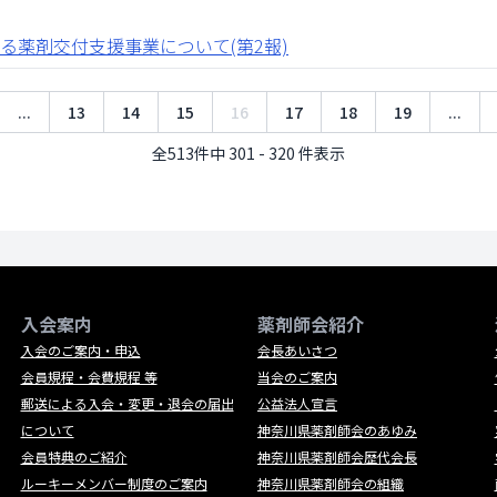
る薬剤交付支援事業について(第2報)
...
13
14
15
16
17
18
19
...
全513件中 301 - 320 件表示
入会案内
薬剤師会紹介
入会のご案内・申込
会長あいさつ
会員規程・会費規程 等
当会のご案内
郵送による入会・変更・退会の届出
公益法人宣言
について
神奈川県薬剤師会のあゆみ
会員特典のご紹介
神奈川県薬剤師会歴代会長
ルーキーメンバー制度のご案内
神奈川県薬剤師会の組織