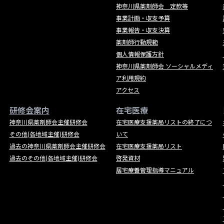
神奈川県薬剤師会 定款等
事業計画・収支予算
事業報告・収支決算
薬剤師行動規範
個人情報保護方針
神奈川県薬剤師会 ソーシャルメディ
ア利用規約
アクセス
研修会案内
在宅医療
神奈川県薬剤師会主催研修会
在宅医療支援薬局リストの終了につ
その他(各地域主催)研修会
いて
過去の神奈川県薬剤師会主催研修会
在宅医療支援薬局リスト
過去のその他(各地域主催)研修会
啓発資材
居宅療養管理指導マニュアル