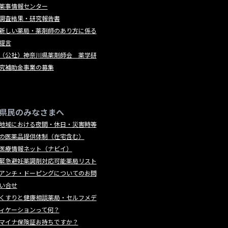
薬事情報センター
調査結果・研究報告書
新しい薬局・薬剤師のあり方に係る
提言
（公社）神奈川県薬剤師会 薬学研
究補助金事業の募集
県民のみなさまへ
地域における夜間・休日・災害時等
の医薬品提供体制（在宅含む）
医療情報ネット（ナビイ）
緊急避妊薬調剤対応可能薬局リスト
アンチ・ドーピングについてのお問
い合せ
くすりと健康相談薬局・セルフメデ
ィケーションって何？
マイナ保険証お持ちですか？