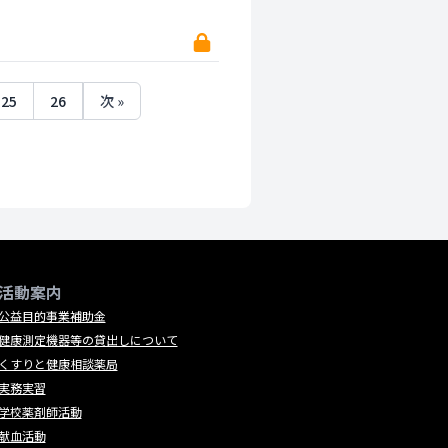
25
26
次 »
活動案内
公益目的事業補助金
健康測定機器等の貸出しについて
くすりと健康相談薬局
実務実習
学校薬剤師活動
献血活動