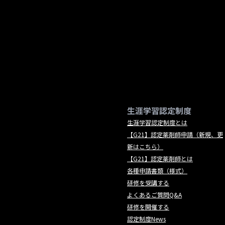
生涯学習認定制度
生涯学習認定制度とは
【G21】認定薬剤師申請（新規、更
新はこちら）
【G21】認定薬剤師とは
各種申請書類（様式）
研修を受講する
よくあるご質問Q&A
研修を開催する
認定制度News