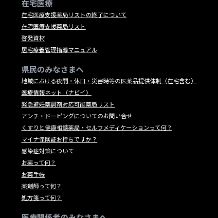
在宅医療
在宅医療支援薬局リストの終了について
在宅医療支援薬局リスト
啓発資材
居宅療養管理指導マニュアル
県民のみなさまへ
地域における夜間・休日・災害時等の医薬品提供体制（在宅含む）
医療情報ネット（ナビイ）
緊急避妊薬調剤対応可能薬局リスト
アンチ・ドーピングについてのお問い合せ
くすりと健康相談薬局・セルフメディケーションって何？
マイナ保険証お持ちですか？
感染症対策について
お薬って何？
お薬手帳
薬剤師って何？
処方箋って何？
医療関係者のみなさまへ