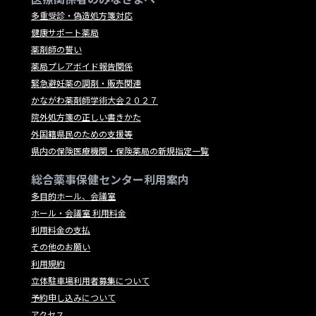
多重受診・偽造処方箋対応
健康サポート薬局
薬剤師の誓い
薬局プレアボイド報告関係
緊急避妊薬の調剤・販売関連
かながわ薬剤師学術大会２０２７
院外処方箋の正しい書きかた
外国籍県民のための支援等
県内の保険医療機関・保険薬局の新規指定一覧
総合薬事保健センター利用案内
多目的ホール、会議室
ホール・会議室 利用料金
利用料金の支払
その他のお願い
利用規約
立体駐車場利用者募集について
予約申し込みについて
アクセス