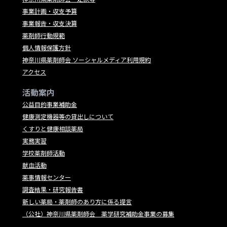
事業計画・収支予算
事業報告・収支決算
薬剤師行動規範
個人情報保護方針
神奈川県薬剤師会 ソーシャルメディア利用規約
アクセス
活動案内
公益目的事業補助金
健康測定機器等の貸出しについて
くすりと健康相談薬局
実務実習
学校薬剤師活動
献血活動
薬事情報センター
調査結果・研究報告書
新しい薬局・薬剤師のあり方に係る提言
（公社）神奈川県薬剤師会 薬学研究補助金事業の募集