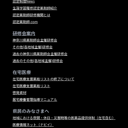
認定制度News
生涯学習履修認定薬剤師紹介
認定薬剤師研修機関とは
認定薬剤師.com
研修会案内
神奈川県薬剤師会主催研修会
その他(各地域主催)研修会
過去の神奈川県薬剤師会主催研修会
過去のその他(各地域主催)研修会
在宅医療
在宅医療支援薬局リストの終了について
在宅医療支援薬局リスト
啓発資材
居宅療養管理指導マニュアル
県民のみなさまへ
地域における夜間・休日・災害時等の医薬品提供体制（在宅含む）
医療情報ネット（ナビイ）