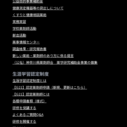
公益目的事業補助金
健康測定機器等の貸出しについて
くすりと健康相談薬局
実務実習
学校薬剤師活動
献血活動
薬事情報センター
調査結果・研究報告書
新しい薬局・薬剤師のあり方に係る提言
（公社）神奈川県薬剤師会 薬学研究補助金事業の募集
生涯学習認定制度
生涯学習認定制度とは
【G21】認定薬剤師申請（新規、更新はこちら）
【G21】認定薬剤師とは
各種申請書類（様式）
研修を受講する
よくあるご質問Q&A
研修を開催する