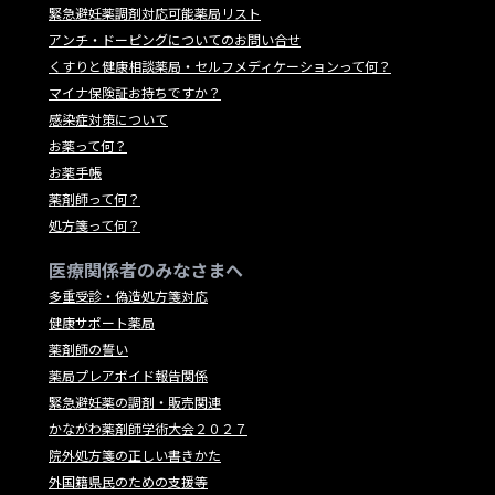
緊急避妊薬調剤対応可能薬局リスト
アンチ・ドーピングについてのお問い合せ
くすりと健康相談薬局・セルフメディケーションって何？
マイナ保険証お持ちですか？
感染症対策について
お薬って何？
お薬手帳
薬剤師って何？
処方箋って何？
医療関係者のみなさまへ
多重受診・偽造処方箋対応
健康サポート薬局
薬剤師の誓い
薬局プレアボイド報告関係
緊急避妊薬の調剤・販売関連
かながわ薬剤師学術大会２０２７
院外処方箋の正しい書きかた
外国籍県民のための支援等