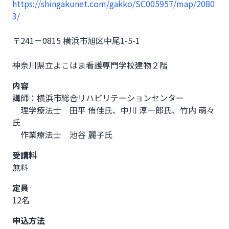
https://shingakunet.com/gakko/SC005957/map/2080
3/
〒241－0815 横浜市旭区中尾1-5-1
神奈川県立よこはま看護専門学校建物２階              
内容
講師：横浜市総合リハビリテーションセンター

　理学療法士　田平 侑佳氏、中川 淳一郎氏、竹内 萌々
氏

　作業療法士　池谷 麗子氏
受講料
無料
定員
12名
申込方法