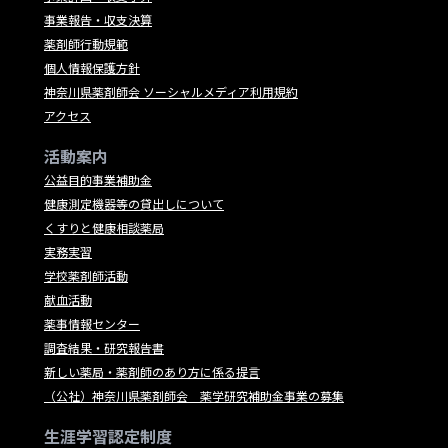
事業報告・収支決算
薬剤師行動規範
個人情報保護方針
神奈川県薬剤師会 ソーシャルメディア利用規約
アクセス
活動案内
公益目的事業補助金
健康測定機器等の貸出しについて
くすりと健康相談薬局
実務実習
学校薬剤師活動
献血活動
薬事情報センター
調査結果・研究報告書
新しい薬局・薬剤師のあり方に係る提言
（公社）神奈川県薬剤師会 薬学研究補助金事業の募集
生涯学習認定制度