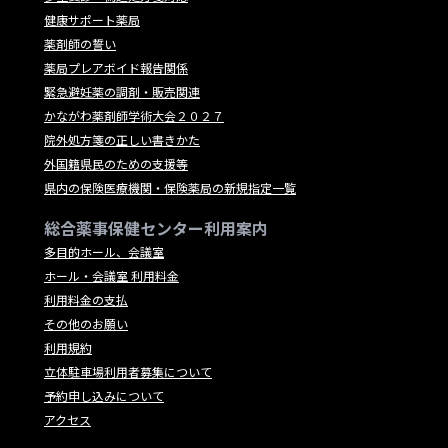
健康サポート薬局
薬剤師の誓い
薬局プレアボイド報告関係
緊急避妊薬の調剤・販売関連
かながわ薬剤師学術大会２０２７
院外処方箋の正しい書きかた
外国籍県民のための支援等
県内の保険医療機関・保険薬局の新規指定一覧
総合薬事保健センター利用案内
多目的ホール、会議室
ホール・会議室 利用料金
利用料金の支払
その他のお願い
利用規約
立体駐車場利用者募集について
予約申し込みについて
アクセス