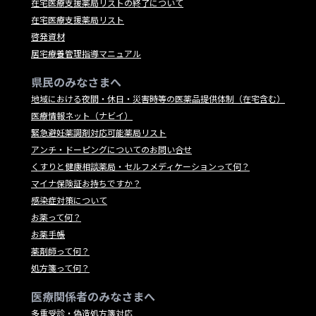
在宅医療支援薬局リストの終了について
在宅医療支援薬局リスト
啓発資材
居宅療養管理指導マニュアル
県民のみなさまへ
地域における夜間・休日・災害時等の医薬品提供体制（在宅含む）
医療情報ネット（ナビイ）
緊急避妊薬調剤対応可能薬局リスト
アンチ・ドーピングについてのお問い合せ
くすりと健康相談薬局・セルフメディケーションって何？
マイナ保険証お持ちですか？
感染症対策について
お薬って何？
お薬手帳
薬剤師って何？
処方箋って何？
医療関係者のみなさまへ
多重受診・偽造処方箋対応