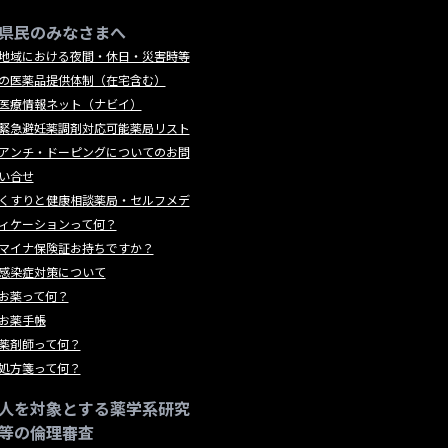
県民のみなさまへ
地域における夜間・休日・災害時等
の医薬品提供体制（在宅含む）
医療情報ネット（ナビイ）
緊急避妊薬調剤対応可能薬局リスト
アンチ・ドーピングについてのお問
い合せ
くすりと健康相談薬局・セルフメデ
ィケーションって何？
マイナ保険証お持ちですか？
感染症対策について
お薬って何？
お薬手帳
薬剤師って何？
処方箋って何？
人を対象とする薬学系研究
等の倫理審査