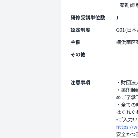
   薬
研修受講単位数
1
認定制度
G01(日
主催
横浜南区
その他
注意事項
・財団法
・薬剤師
めご了承下
・全ての
はくれぐ
https://w
安全かつ