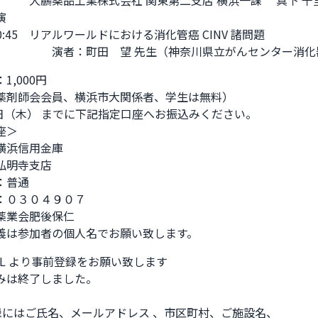
　　　大鵬薬品工業株式会社 関東第二支店 横浜一課　 真下 千里


～20:45　リアルワールドにおける消化管癌 CINV 諸問題

　　　　　演者：町田　望 先生（神奈川県立がんセンター消化
,000円

薬剤師会会員、横浜市大関係者、学生は無料）

 日（木） までに下記指定口座へお振込みください。

＞

横浜信用金庫

弘明寺支店

普通

：０３０４９０７

薬業会肥後保仁

義は参加者の個人名でお願い致します。
L より事前登録をお願い致します

みは終了しました。

録にはご氏名、メールアドレス 、市区町村、ご施設名、
