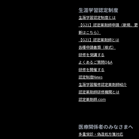
生涯学習認定制度
生涯学習認定制度とは
【G21】認定薬剤師申請（新規、更
新はこちら）
【G21】認定薬剤師とは
各種申請書類（様式）
研修を受講する
よくあるご質問Q&A
研修を開催する
認定制度News
生涯学習履修認定薬剤師紹介
認定薬剤師研修機関とは
認定薬剤師.com
医療関係者のみなさまへ
多重受診・偽造処方箋対応