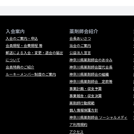
入会案内
薬剤師会紹介
入会のご案内・申込
会長あいさつ
会員規程・会費規程 等
当会のご案内
郵送による入会・変更・退会の届出
公益法人宣言
について
神奈川県薬剤師会のあゆみ
会員特典のご紹介
神奈川県薬剤師会歴代会長
ルーキーメンバー制度のご案内
神奈川県薬剤師会の組織
神奈川県薬剤師会 定款等
事業計画・収支予算
事業報告・収支決算
薬剤師行動規範
個人情報保護方針
神奈川県薬剤師会 ソーシャルメディ
ア利用規約
アクセス