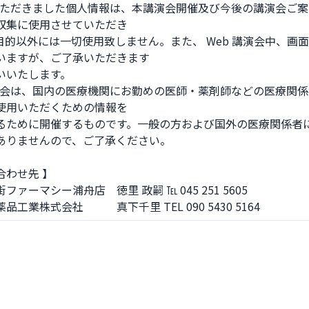
いただきました個人情報は、本講演会開催及び今後の講演会ご
収集に使用させていただき

目的以外には一切使用致しません。また、 Web 講演会中、画
いますが、ご了承いただきます

いいたします。

演会は、国内の医療機関にお勤めの医師・薬剤師などの医療関
使用いただくための情報を

るために開催するものです。一般の方および国外の医療関係者
ありませんので、ご了承ください。

わせ先 】

ファーマシー浦舟店　徳里 政嗣 ℡ 045 251 5605

品工業株式会社　　　真下千里 TEL 090 5430 5164