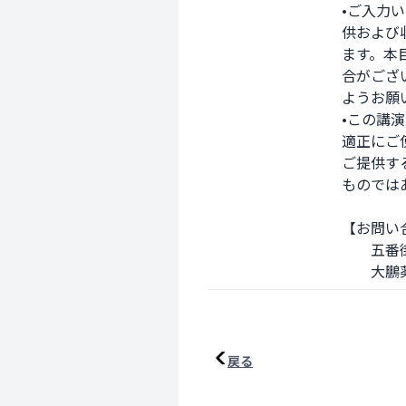
•ご入力
供および
ます。本
合がござ
ようお願
•この講
適正にご
ご提供す
ものでは
【お問い合
　　五番街
　　大鵬薬
戻る