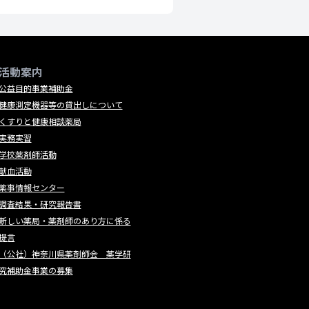
活動案内
公益目的事業補助金
健康測定機器等の貸出しについて
くすりと健康相談薬局
実務実習
学校薬剤師活動
献血活動
薬事情報センター
調査結果・研究報告書
新しい薬局・薬剤師のあり方に係る
提言
（公社）神奈川県薬剤師会 薬学研
究補助金事業の募集