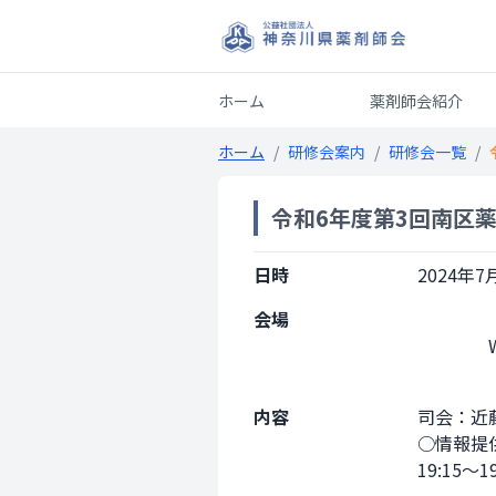
ホーム
薬剤師会紹介
ホーム
/
研修会案内
/
研修会一覧
/
令和6年度第3回南区
日時
2024年7月
会場
                Web開催

内容
司会：近藤
○情報提供
19:15