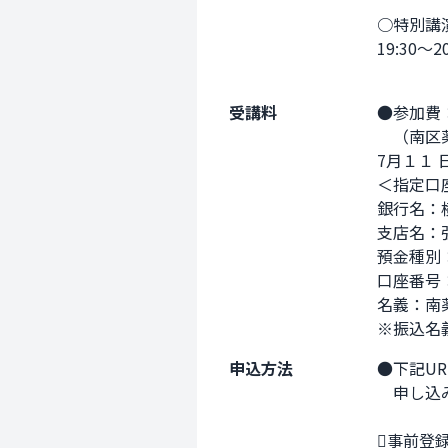
　　　　
○特別講演
19:30
　　　　
受講料
●参加費：1
　（南区
7月１１
＜指定口座
銀行名：
支店名：
預金種別：
口座番号
名義：南
※振込名
申込方法
●下記UR
　申し込
事前登