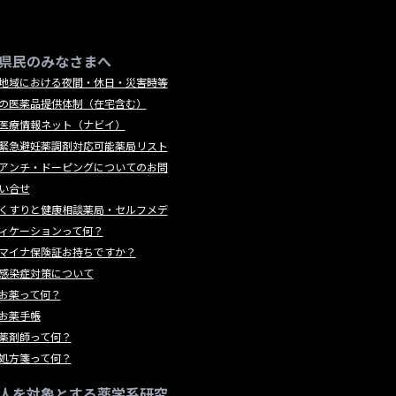
県民のみなさまへ
地域における夜間・休日・災害時等
の医薬品提供体制（在宅含む）
医療情報ネット（ナビイ）
緊急避妊薬調剤対応可能薬局リスト
アンチ・ドーピングについてのお問
い合せ
くすりと健康相談薬局・セルフメデ
ィケーションって何？
マイナ保険証お持ちですか？
感染症対策について
お薬って何？
お薬手帳
薬剤師って何？
処方箋って何？
人を対象とする薬学系研究