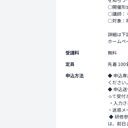
を知ろう～
○開催形式
○講師： 
○対象：
詳細は下
ホームペ
受講料
無料
定員
先着 100
申込方法
◆ 申込
ください。
◆ 申込
って受付
 ・入力されたメールアドレスに間違いがないか？ 

・迷惑メ
 ◆ 研修参加方法のご案内 研修日の一週間前後にメールにてご案内致します。 メールが届かない場合
は、前日