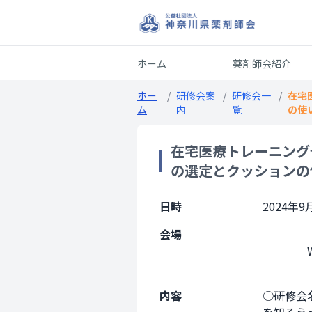
ホーム
薬剤師会紹介
ホー
/
研修会案
/
研修会一
/
在宅
ム
内
覧
の使
在宅医療トレーニング
の選定とクッションの
日時
2024年9月
会場
                Web開催

内容
○研修会