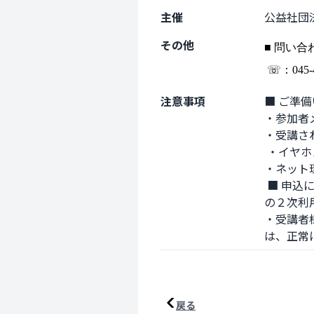
主催
公益社団
その他
■ 問い
☏：045-45
注意事項
■ ご準備
・参加者メ
・受講され
 ・イヤホン（任意） 

・ネット
 ■ 申込にあたってのご確認、留意事項 ・セミナーの録音・録画・スクリーンショット等、および資料
の２次利
・受講者
は、正常
戻る