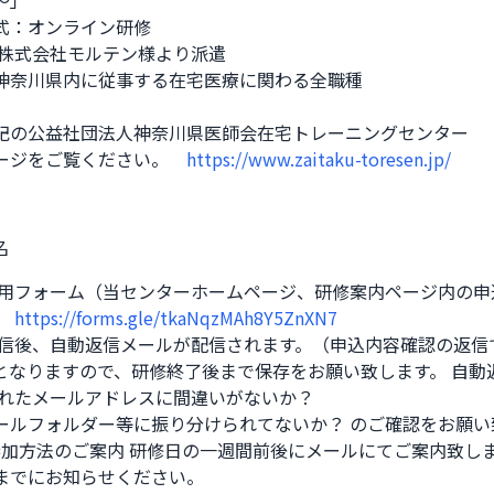
」 

：オンライン研修 

株式会社モルテン様より派遣 

神奈川県内に従事する在宅医療に関わる全職種 

記の公益社団法人神奈川県医師会在宅トレーニングセンター

ージをご覧ください。　
https://www.zaitaku-toresen.jp/
名
専用フォーム（当センターホームページ、研修案内ページ内の申
 
https://forms.gle/tkaNqzMAh8Y5ZnXN7
送信後、自動返信メールが配信されます。（申込内容確認の返信
となりますので、研修終了後まで保存をお願い致します。 自動
ールフォルダー等に振り分けられてないか？ のご確認をお願い致
までにお知らせください。