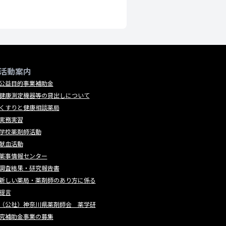
活動案内
公益目的事業補助金
健康測定機器等の貸出しについて
くすりと健康相談薬局
実務実習
学校薬剤師活動
献血活動
薬事情報センター
調査結果・研究報告書
新しい薬局・薬剤師のあり方に係る
提言
（公社）神奈川県薬剤師会 薬学研
究補助金事業の募集