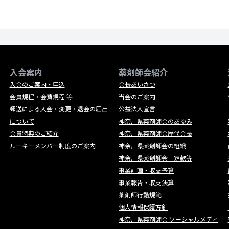
入会案内
薬剤師会紹介
入会のご案内・申込
会長あいさつ
会員規程・会費規程 等
当会のご案内
郵送による入会・変更・退会の届出
公益法人宣言
について
神奈川県薬剤師会のあゆみ
会員特典のご紹介
神奈川県薬剤師会歴代会長
ルーキーメンバー制度のご案内
神奈川県薬剤師会の組織
神奈川県薬剤師会 定款等
事業計画・収支予算
事業報告・収支決算
薬剤師行動規範
個人情報保護方針
神奈川県薬剤師会 ソーシャルメディ