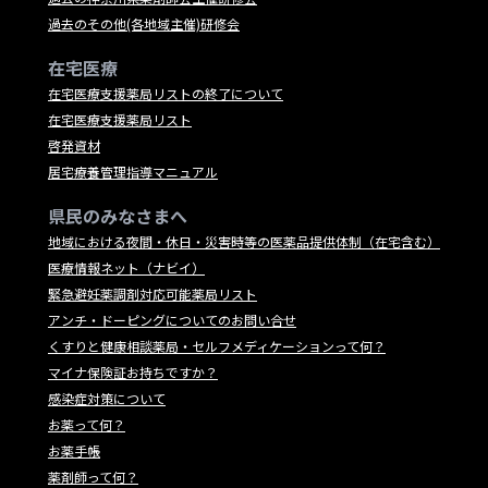
過去のその他(各地域主催)研修会
在宅医療
在宅医療支援薬局リストの終了について
在宅医療支援薬局リスト
啓発資材
居宅療養管理指導マニュアル
県民のみなさまへ
地域における夜間・休日・災害時等の医薬品提供体制（在宅含む）
医療情報ネット（ナビイ）
緊急避妊薬調剤対応可能薬局リスト
アンチ・ドーピングについてのお問い合せ
くすりと健康相談薬局・セルフメディケーションって何？
マイナ保険証お持ちですか？
感染症対策について
お薬って何？
お薬手帳
薬剤師って何？