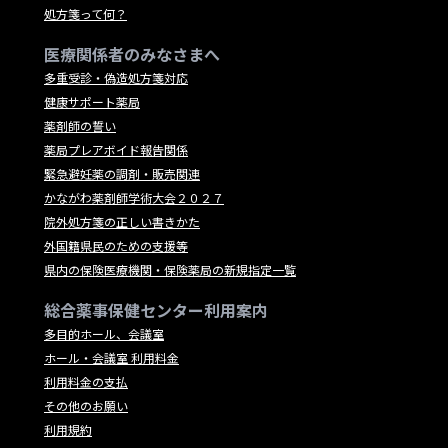
処方箋って何？
医療関係者のみなさまへ
多重受診・偽造処方箋対応
健康サポート薬局
薬剤師の誓い
薬局プレアボイド報告関係
緊急避妊薬の調剤・販売関連
かながわ薬剤師学術大会２０２７
院外処方箋の正しい書きかた
外国籍県民のための支援等
県内の保険医療機関・保険薬局の新規指定一覧
総合薬事保健センター利用案内
多目的ホール、会議室
ホール・会議室 利用料金
利用料金の支払
その他のお願い
利用規約