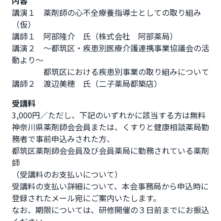
内容
講演１　薬剤師の心不全療養指導士としての取り組み
（仮）

講師１　阿部隆介　氏（株式会社　阿部薬局）

講演２　～都筑区・疾患別医療介護連携事業協議会の活
動より～

　　　　都筑区における疾患別事業の取り組みについて

講師２　渡辺美穂　氏（二子薬局都築店）
受講料
3,000円／ただし、下記のいずれかに該当する方は無料

神奈川県薬剤師会会員または、くすりと健康相談薬局勤
務者で事前申込みされた方、

都筑区薬剤師会会員及び会員薬局に勤務されている薬剤
師

（受講料のお支払いについて）

受講料の支払い詳細について、本会事務局から申込時に
登録されたメール宛にご案内いたします。

なお、期限については、研修開催の３日前までにお振込