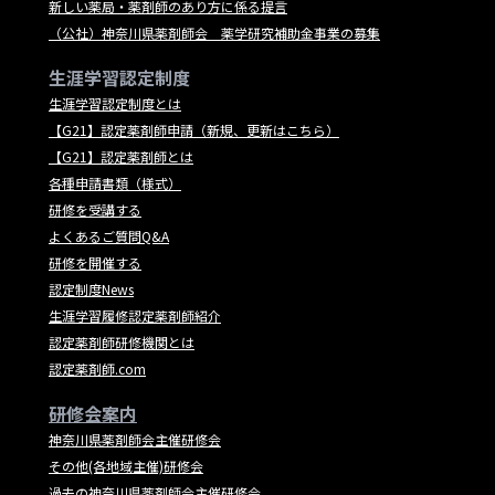
新しい薬局・薬剤師のあり方に係る提言
（公社）神奈川県薬剤師会 薬学研究補助金事業の募集
生涯学習認定制度
生涯学習認定制度とは
【G21】認定薬剤師申請（新規、更新はこちら）
【G21】認定薬剤師とは
各種申請書類（様式）
研修を受講する
よくあるご質問Q&A
研修を開催する
認定制度News
生涯学習履修認定薬剤師紹介
認定薬剤師研修機関とは
認定薬剤師.com
研修会案内
神奈川県薬剤師会主催研修会
その他(各地域主催)研修会
過去の神奈川県薬剤師会主催研修会