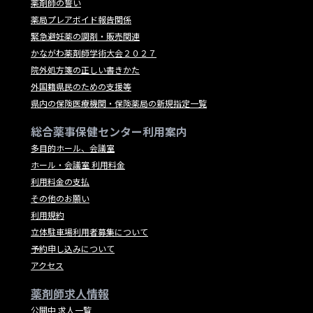
薬剤師の誓い
薬局プレアボイド報告関係
緊急避妊薬の調剤・販売関連
かながわ薬剤師学術大会２０２７
院外処方箋の正しい書きかた
外国籍県民のための支援等
県内の保険医療機関・保険薬局の新規指定一覧
総合薬事保健センター利用案内
多目的ホール、会議室
ホール・会議室 利用料金
利用料金の支払
その他のお願い
利用規約
立体駐車場利用者募集について
予約申し込みについて
アクセス
薬剤師求人情報
公開中 求人一覧