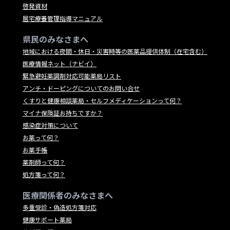
啓発資材
居宅療養管理指導マニュアル
県民のみなさまへ
地域における夜間・休日・災害時等の医薬品提供体制（在宅含む）
医療情報ネット（ナビイ）
緊急避妊薬調剤対応可能薬局リスト
アンチ・ドーピングについてのお問い合せ
くすりと健康相談薬局・セルフメディケーションって何？
マイナ保険証お持ちですか？
感染症対策について
お薬って何？
お薬手帳
薬剤師って何？
処方箋って何？
医療関係者のみなさまへ
多重受診・偽造処方箋対応
健康サポート薬局