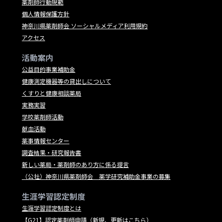
薬剤師行動規範
個人情報保護方針
神奈川県薬剤師会 ソーシャルメディア利用規約
アクセス
活動案内
公益目的事業補助金
健康測定機器等の貸出しについて
くすりと健康相談薬局
実務実習
学校薬剤師活動
献血活動
薬事情報センター
調査結果・研究報告書
新しい薬局・薬剤師のあり方に係る提言
（公社）神奈川県薬剤師会 薬学研究補助金事業の募集
生涯学習認定制度
生涯学習認定制度とは
【G21】認定薬剤師申請（新規、更新はこちら）