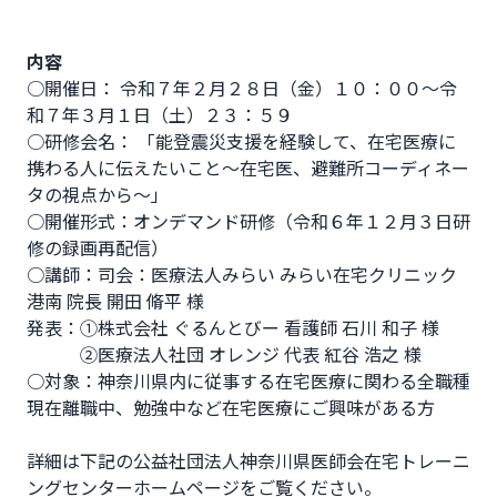
内容
○開催日： 令和７年２月２８日（金）１０：００～令
和７年３月１日（土）２３：５９

○研修会名： 「能登震災支援を経験して、在宅医療に
携わる人に伝えたいこと～在宅医、避難所コーディネー
タの視点から～」 

○開催形式：オンデマンド研修（令和６年１２月３日研
修の録画再配信）

○講師：司会：医療法人みらい みらい在宅クリニック
港南 院長 開田 脩平 様

発表：①株式会社 ぐるんとびー 看護師 石川 和子 様 

　　　②医療法人社団 オレンジ 代表 紅谷 浩之 様

○対象：神奈川県内に従事する在宅医療に関わる全職種 
現在離職中、勉強中など在宅医療にご興味がある方

詳細は下記の公益社団法人神奈川県医師会在宅トレーニ