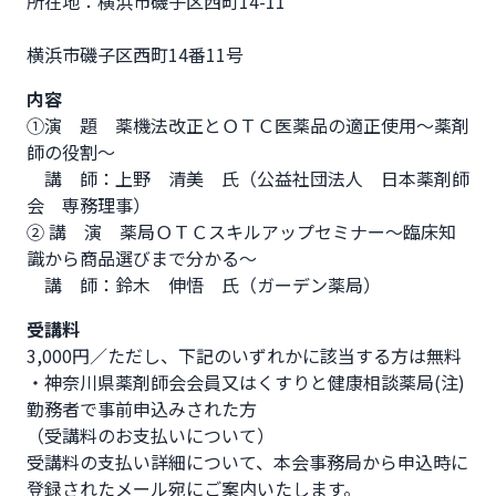
所在地：横浜市磯子区西町14-11

横浜市磯子区西町14番11号              
内容
①演　題　薬機法改正とＯＴＣ医薬品の適正使用～薬剤
師の役割～

　講　師：上野　清美　氏（公益社団法人　日本薬剤師
会　専務理事）

② 講　演　薬局ＯＴＣスキルアップセミナー～臨床知
識から商品選びまで分かる～

　講　師：鈴木　伸悟　氏（ガーデン薬局）
受講料
3,000円／ただし、下記のいずれかに該当する方は無料

・神奈川県薬剤師会会員又はくすりと健康相談薬局(注)
勤務者で事前申込みされた方

（受講料のお支払いについて）

受講料の支払い詳細について、本会事務局から申込時に
登録されたメール宛にご案内いたします。
