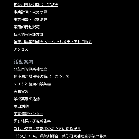
神奈川県薬剤師会 定款等
事業計画・収支予算
事業報告・収支決算
薬剤師行動規範
個人情報保護方針
神奈川県薬剤師会 ソーシャルメディア利用規約
アクセス
活動案内
公益目的事業補助金
健康測定機器等の貸出しについて
くすりと健康相談薬局
実務実習
学校薬剤師活動
献血活動
薬事情報センター
調査結果・研究報告書
新しい薬局・薬剤師のあり方に係る提言
（公社）神奈川県薬剤師会 薬学研究補助金事業の募集