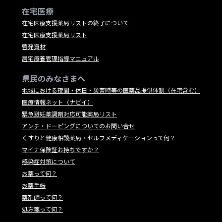
在宅医療
在宅医療支援薬局リストの終了について
在宅医療支援薬局リスト
啓発資材
居宅療養管理指導マニュアル
県民のみなさまへ
地域における夜間・休日・災害時等の医薬品提供体制（在宅含む）
医療情報ネット（ナビイ）
緊急避妊薬調剤対応可能薬局リスト
アンチ・ドーピングについてのお問い合せ
くすりと健康相談薬局・セルフメディケーションって何？
マイナ保険証お持ちですか？
感染症対策について
お薬って何？
お薬手帳
薬剤師って何？
処方箋って何？