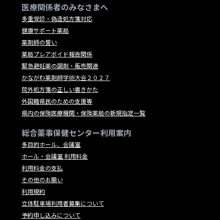
医療関係者のみなさまへ
多重受診・偽造処方箋対応
健康サポート薬局
薬剤師の誓い
薬局プレアボイド報告関係
緊急避妊薬の調剤・販売関連
かながわ薬剤師学術大会２０２７
院外処方箋の正しい書きかた
外国籍県民のための支援等
県内の保険医療機関・保険薬局の新規指定一覧
総合薬事保健センター利用案内
多目的ホール、会議室
ホール・会議室 利用料金
利用料金の支払
その他のお願い
利用規約
立体駐車場利用者募集について
予約申し込みについて