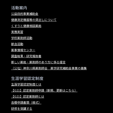
活動案内
公益目的事業補助金
健康測定機器等の貸出しについて
くすりと健康相談薬局
実務実習
学校薬剤師活動
献血活動
薬事情報センター
調査結果・研究報告書
新しい薬局・薬剤師のあり方に係る提言
（公社）神奈川県薬剤師会 薬学研究補助金事業の募集
生涯学習認定制度
生涯学習認定制度とは
【G21】認定薬剤師申請（新規、更新はこちら）
【G21】認定薬剤師とは
各種申請書類（様式）
研修を受講する