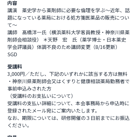
内容
講演　薬史学から薬剤師に必要な倫理を学ぶ～近年、話
題になっている薬局における処方箋医薬品の販売につい
て～

講師　髙橋洋一氏（横浜薬科大学客員教授・神奈川県薬
剤師会相談役） ＊天野　宏　氏（薬学博士・日本薬史
学会評議員）体調不良のため講師変更（8/16更新）

SGD
受講料
3,000円／ただし、下記のいずれかに該当する方は無料

・神奈川県薬剤師会又はくすりと健康相談薬局勤務者で
事前申込みされた方

（受講料のお支払いについて）

受講料の支払い詳細について、本会事務局から申込時に
登録されたメール宛にご案内いたします。

なお、期限については、研修開催の３日前までにお振込
ください。