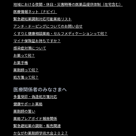
地域における夜間・休日・災害時等の医薬品提供体制（在宅含む）
医療情報ネット（ナビイ）
緊急避妊薬調剤対応可能薬局リスト
アンチ・ドーピングについてのお問い合せ
くすりと健康相談薬局・セルフメディケーションって何？
マイナ保険証お持ちですか？
感染症対策について
お薬って何？
お薬手帳
薬剤師って何？
処方箋って何？
医療関係者のみなさまへ
多重受診・偽造処方箋対応
健康サポート薬局
薬剤師の誓い
薬局プレアボイド報告関係
緊急避妊薬の調剤・販売関連
かながわ薬剤師学術大会２０２７