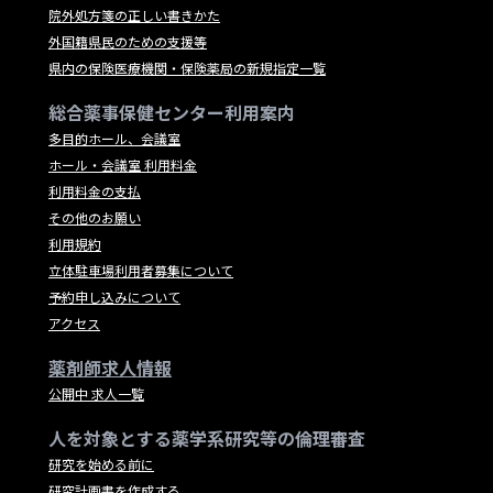
院外処方箋の正しい書きかた
外国籍県民のための支援等
県内の保険医療機関・保険薬局の新規指定一覧
総合薬事保健センター利用案内
多目的ホール、会議室
ホール・会議室 利用料金
利用料金の支払
その他のお願い
利用規約
立体駐車場利用者募集について
予約申し込みについて
アクセス
薬剤師求人情報
公開中 求人一覧
人を対象とする薬学系研究等の倫理審査
研究を始める前に
研究計画書を作成する