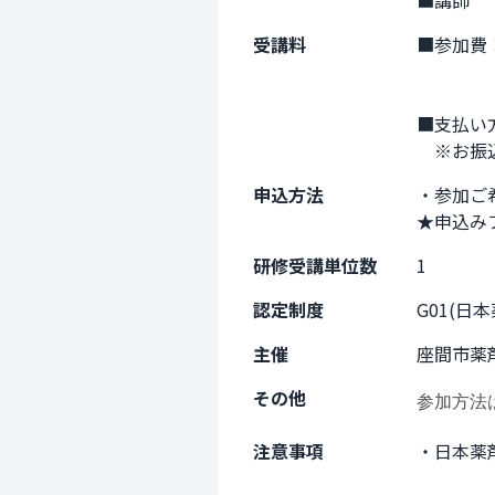
■講師　
受講料
■参加費：
　　　　
■支払い
　※お振
申込方法
・参加ご
★申込み
研修受講単位数
1
認定制度
G01(日
主催
座間市薬
その他
参加方法
注意事項
・日本薬