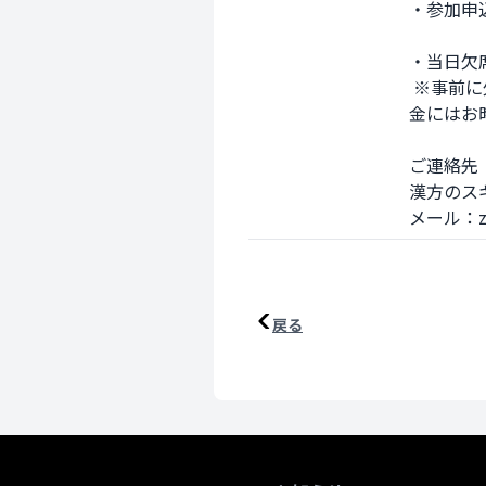
・参加申込
・当日欠
 ※事前に欠席が決定された場合はzamayaku.learning@gmail.comまで必ずご連絡ください。また、返
金にはお
ご連絡先

漢方のス
メール：zam
戻る