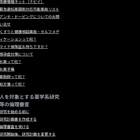
医療情報ネット（ナビイ）
緊急避妊薬調剤対応可能薬局リスト
アンチ・ドーピングについてのお問
い合せ
くすりと健康相談薬局・セルフメデ
ィケーションって何？
マイナ保険証お持ちですか？
感染症対策について
お薬って何？
お薬手帳
薬剤師って何？
処方箋って何？
人を対象とする薬学系研究
等の倫理審査
研究を始める前に
研究計画書を作成する
倫理審査を受ける
研究開始後、研究計画を変更する