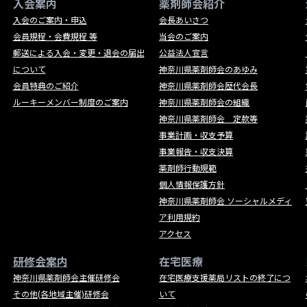
入会案内
薬剤師会紹介
入会のご案内・申込
会長あいさつ
会員規程・会費規程 等
当会のご案内
郵送による入会・変更・退会の届出
公益法人宣言
について
神奈川県薬剤師会のあゆみ
会員特典のご紹介
神奈川県薬剤師会歴代会長
ルーキーメンバー制度のご案内
神奈川県薬剤師会の組織
神奈川県薬剤師会 定款等
事業計画・収支予算
事業報告・収支決算
薬剤師行動規範
個人情報保護方針
神奈川県薬剤師会 ソーシャルメディ
ア利用規約
アクセス
研修会案内
在宅医療
神奈川県薬剤師会主催研修会
在宅医療支援薬局リストの終了につ
その他(各地域主催)研修会
いて