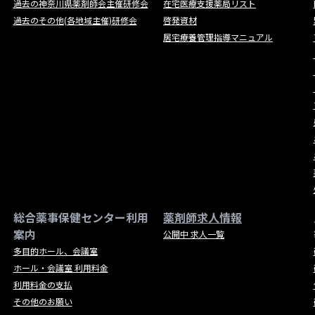
過去の神奈川県薬剤師会主催研修会
在宅医療支援薬局リスト
過去のその他(各地域主催)研修会
啓発資材
居宅療養管理指導マニュアル
総合薬事保健センター利用
薬剤師求人情報
案内
公開中 求人一覧
多目的ホール、会議室
ホール・会議室 利用料金
利用料金の支払
その他のお願い