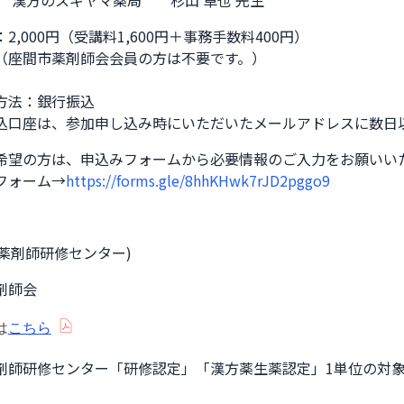
　 漢方のスギヤマ薬局　　杉山 卓也 先生
2,000円（受講料1,600円＋事務手数料400円）

（座間市薬剤師会会員の方は不要です。）

方法：銀行振込

込口座は、参加申し込み時にいただいたメールアドレスに数日
希望の方は、申込みフォームから必要情報のご入力をお願いいた
フォーム→
https://forms.gle/8hhKHwk7rJD2pggo9
本薬剤師研修センター)
剤師会
は
こちら
剤師研修センター「研修認定」「漢方薬生薬認定」1単位の対象