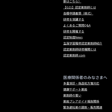
新はこちら）
【G21】認定薬剤師とは
各種申請書類（様式）
研修を受講する
よくあるご質問Q&A
研修を開催する
認定制度News
生涯学習履修認定薬剤師紹介
認定薬剤師研修機関とは
認定薬剤師.com
医療関係者のみなさまへ
多重受診・偽造処方箋対応
健康サポート薬局
薬剤師の誓い
薬局プレアボイド報告関係
緊急避妊薬の調剤・販売関連