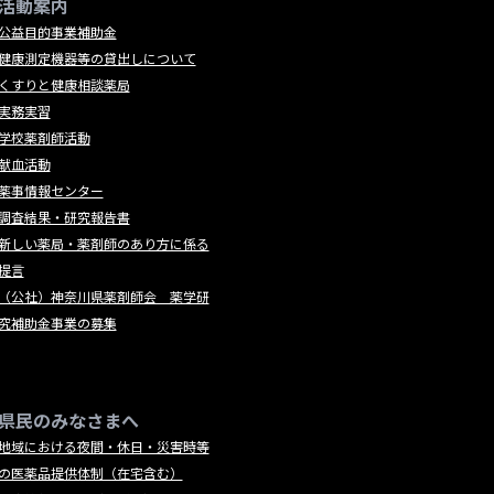
活動案内
公益目的事業補助金
健康測定機器等の貸出しについて
くすりと健康相談薬局
実務実習
学校薬剤師活動
献血活動
薬事情報センター
調査結果・研究報告書
新しい薬局・薬剤師のあり方に係る
提言
（公社）神奈川県薬剤師会 薬学研
究補助金事業の募集
県民のみなさまへ
地域における夜間・休日・災害時等
の医薬品提供体制（在宅含む）