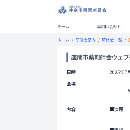
ホーム
薬剤師会紹介
ホーム
/
研修会案内
/
研修会一覧
/
座間市薬剤師会ウェブ研
日時
2025年7月
会場
                Web開催

内容
■演題　
　　　　