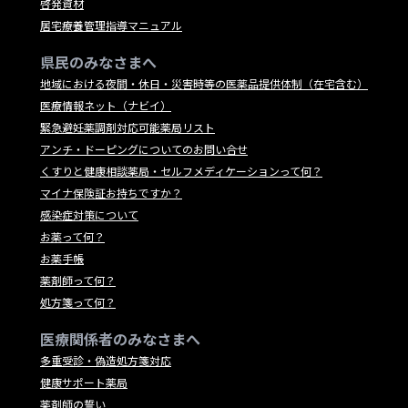
啓発資材
居宅療養管理指導マニュアル
県民のみなさまへ
地域における夜間・休日・災害時等の医薬品提供体制（在宅含む）
医療情報ネット（ナビイ）
緊急避妊薬調剤対応可能薬局リスト
アンチ・ドーピングについてのお問い合せ
くすりと健康相談薬局・セルフメディケーションって何？
マイナ保険証お持ちですか？
感染症対策について
お薬って何？
お薬手帳
薬剤師って何？
処方箋って何？
医療関係者のみなさまへ
多重受診・偽造処方箋対応
健康サポート薬局
薬剤師の誓い