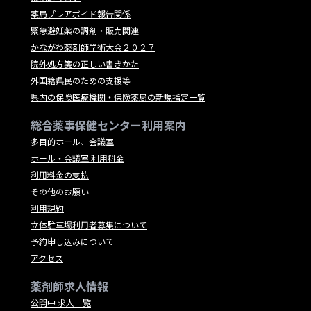
薬局プレアボイド報告関係
緊急避妊薬の調剤・販売関連
かながわ薬剤師学術大会２０２７
院外処方箋の正しい書きかた
外国籍県民のための支援等
県内の保険医療機関・保険薬局の新規指定一覧
総合薬事保健センター利用案内
多目的ホール、会議室
ホール・会議室 利用料金
利用料金の支払
その他のお願い
利用規約
立体駐車場利用者募集について
予約申し込みについて
アクセス
薬剤師求人情報
公開中 求人一覧