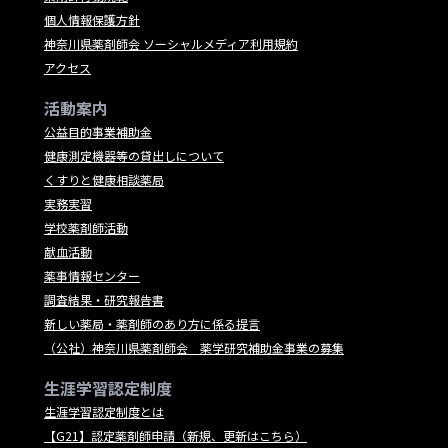
個人情報保護方針
神奈川県薬剤師会 ソーシャルメディア利用規約
アクセス
活動案内
公益目的事業補助金
健康測定機器等の貸出しについて
くすりと健康相談薬局
実務実習
学校薬剤師活動
献血活動
薬事情報センター
調査結果・研究報告書
新しい薬局・薬剤師のあり方に係る提言
（公社）神奈川県薬剤師会 薬学研究補助金事業の募集
生涯学習認定制度
生涯学習認定制度とは
【G21】認定薬剤師申請（新規、更新はこちら）