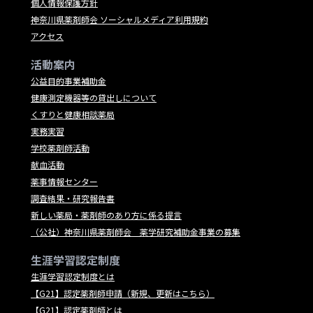
個人情報保護方針
神奈川県薬剤師会 ソーシャルメディア利用規約
アクセス
活動案内
公益目的事業補助金
健康測定機器等の貸出しについて
くすりと健康相談薬局
実務実習
学校薬剤師活動
献血活動
薬事情報センター
調査結果・研究報告書
新しい薬局・薬剤師のあり方に係る提言
（公社）神奈川県薬剤師会 薬学研究補助金事業の募集
生涯学習認定制度
生涯学習認定制度とは
【G21】認定薬剤師申請（新規、更新はこちら）
【G21】認定薬剤師とは