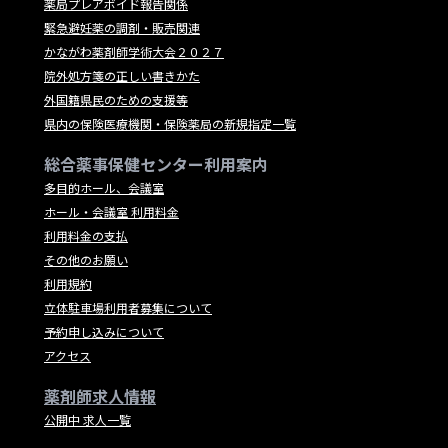
薬局プレアボイド報告関係
緊急避妊薬の調剤・販売関連
かながわ薬剤師学術大会２０２７
院外処方箋の正しい書きかた
外国籍県民のための支援等
県内の保険医療機関・保険薬局の新規指定一覧
総合薬事保健センター利用案内
多目的ホール、会議室
ホール・会議室 利用料金
利用料金の支払
その他のお願い
利用規約
立体駐車場利用者募集について
予約申し込みについて
アクセス
薬剤師求人情報
公開中 求人一覧