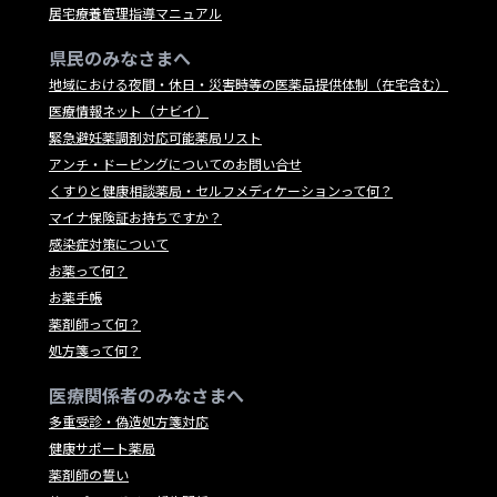
居宅療養管理指導マニュアル
県民のみなさまへ
地域における夜間・休日・災害時等の医薬品提供体制（在宅含む）
医療情報ネット（ナビイ）
緊急避妊薬調剤対応可能薬局リスト
アンチ・ドーピングについてのお問い合せ
くすりと健康相談薬局・セルフメディケーションって何？
マイナ保険証お持ちですか？
感染症対策について
お薬って何？
お薬手帳
薬剤師って何？
処方箋って何？
医療関係者のみなさまへ
多重受診・偽造処方箋対応
健康サポート薬局
薬剤師の誓い