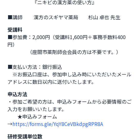
　　　　　『ニキビの漢方薬の使い方』

■講師　　 漢方のスギヤマ薬局　　杉山 卓也 先生
受講料
■参加費：2,000円（受講料1,600円＋事務手数料400
円）

　　　　（座間市薬剤師会会員の方は不要です。）

■支払い方法：銀行振込

　※お振込口座は、参加申し込み時にいただいたメール
アドレスに数日以内に送付いたします。
申込方法
・参加ご希望の方は、申込みフォームから必要情報のご
入力をお願いいたします。

　　★申込みフォーム
→
https://forms.gle/YqY8CeVBkdpgRPR8A
研修受講単位数