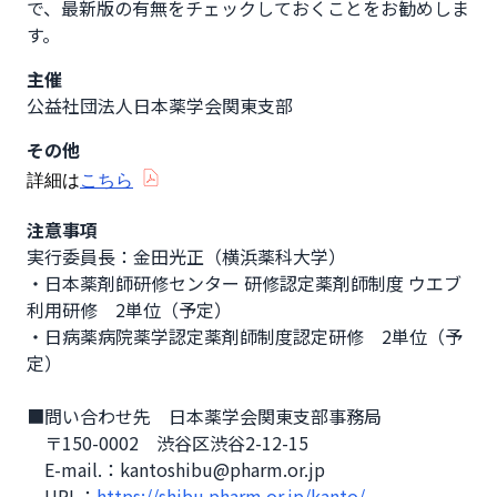
で、最新版の有無をチェックしておくことをお勧めしま
す。
主催
公益社団法人日本薬学会関東支部
その他
詳細は
こちら
注意事項
実行委員長：金田光正（横浜薬科大学）

・日本薬剤師研修センター 研修認定薬剤師制度 ウエブ
利用研修　2単位（予定）

・日病薬病院薬学認定薬剤師制度認定研修　2単位（予
定）

■問い合わせ先　日本薬学会関東支部事務局

　〒150-0002　渋谷区渋谷2-12-15

　E-mail.：kantoshibu@pharm.or.jp

　URL：
https://shibu.pharm.or.jp/kanto/