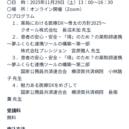
〇日　時：2025年11月29日（土）13：00～16：30 

〇場　所：オンライン開催（Zoom）

〇プログラム

　１．薬局における医療DX～骨太の方針2025～　

　　　クオール株式会社　長沼未加 先生 

　２．患者の安心・安全・「得」のため？の薬剤師連携
～夢ふくらむ連携ツールの構築～第一部

　　　株式会社プレシジョン　宮原雅人 先生

　３．患者の安心・安全・「得」のため？の薬剤師連携
～夢ふくらむ連携ツールの構築～第二部

　　　国家公務員共済連合会　横須賀共済病院　小林路
子 先生 

　４．魅力ある医療DXをめざして

　　　国家公務員共済連合会　横須賀共済病院　長堀　
薫 先生
受講料
無料
申込方法