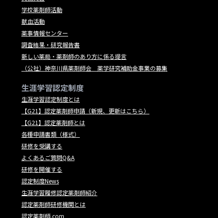
学校薬剤師活動
献血活動
薬事情報センター
調査結果・研究報告書
新しい薬局・薬剤師のあり方に係る提言
（公社）神奈川県薬剤師会 薬学研究補助金事業の募集
生涯学習認定制度
生涯学習認定制度とは
【G21】認定薬剤師申請（新規、更新はこちら）
【G21】認定薬剤師とは
各種申請書類（様式）
研修を受講する
よくあるご質問Q&A
研修を開催する
認定制度News
生涯学習履修認定薬剤師紹介
認定薬剤師研修機関とは
認定薬剤師.com