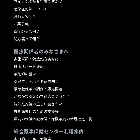
マイナ保険証お持ちですか？
感染症対策について
お薬って何？
お薬手帳
薬剤師って何？
処方箋って何？
医療関係者のみなさまへ
多重受診・偽造処方箋対応
健康サポート薬局
薬剤師の誓い
薬局プレアボイド報告関係
緊急避妊薬の調剤・販売関連
かながわ薬剤師学術大会２０２７
院外処方箋の正しい書きかた
外国籍県民のための支援等
県内の保険医療機関・保険薬局の新規指定一覧
総合薬事保健センター利用案内
多目的ホール、会議室