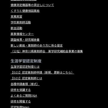
健康測定機器等の貸出しについて
くすりと健康相談薬局
実務実習
学校薬剤師活動
献血活動
薬事情報センター
調査結果・研究報告書
新しい薬局・薬剤師のあり方に係る提言
（公社）神奈川県薬剤師会 薬学研究補助金事業の募集
生涯学習認定制度
生涯学習認定制度とは
【G21】認定薬剤師申請（新規、更新はこちら）
【G21】認定薬剤師とは
各種申請書類（様式）
研修を受講する
よくあるご質問Q&A
研修を開催する
認定制度News