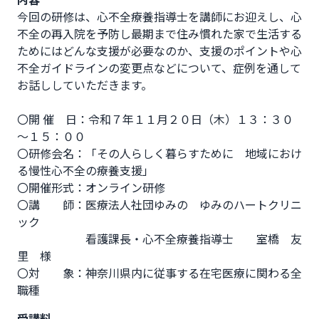
今回の研修は、心不全療養指導士を講師にお迎えし、心
不全の再入院を予防し最期まで住み慣れた家で生活する
ためにはどんな支援が必要なのか、支援のポイントや心
不全ガイドラインの変更点などについて、症例を通して
お話ししていただきます。

〇開 催　日：令和７年１１月２０日（木）１３：３０
～１５：００

〇研修会名：「その人らしく暮らすために　地域におけ
る慢性心不全の療養支援」

〇開催形式：オンライン研修

〇講　　師：医療法人社団ゆみの　ゆみのハートクリニ
ック　

　　　　　　看護課長・心不全療養指導士　　室橋　友
里　様

〇対　　象：神奈川県内に従事する在宅医療に関わる全
職種
受講料