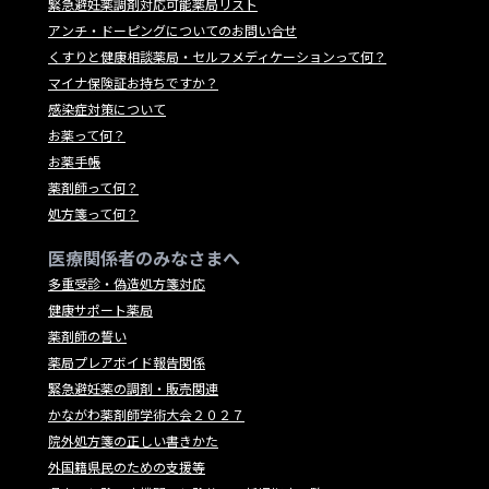
緊急避妊薬調剤対応可能薬局リスト
アンチ・ドーピングについてのお問い合せ
くすりと健康相談薬局・セルフメディケーションって何？
マイナ保険証お持ちですか？
感染症対策について
お薬って何？
お薬手帳
薬剤師って何？
処方箋って何？
医療関係者のみなさまへ
多重受診・偽造処方箋対応
健康サポート薬局
薬剤師の誓い
薬局プレアボイド報告関係
緊急避妊薬の調剤・販売関連
かながわ薬剤師学術大会２０２７
院外処方箋の正しい書きかた
外国籍県民のための支援等