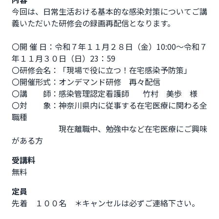
今回は、日常生活おける基本的な感染対策についてご講
義いただいた研修会の録画再配信となります。

〇開 催 日：令和７年１１月２８日（金）10:00～令和７
年１１月３０日（日）23：59

〇研修会名：「現場で役に立つ！在宅感染予防策」

〇開催形式：オンデマンド研修　再々配信

〇講　　師：感染管理認定看護師　   竹村　美歩　様

〇対　　象：神奈川県内に従事する在宅医療に関わる全
職種

　　　　　　現在離職中、勉強中など在宅医療にご興味
がある方
受講料
無料
定員
先着 １００名 ＊キャンセルは必ずご連絡下さい。