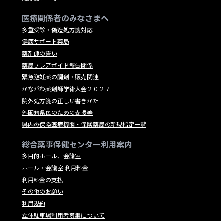
医療関係者のみなさまへ
多重受診・偽造処方箋対応
健康サポート薬局
薬剤師の誓い
薬局プレアボイド報告関係
緊急避妊薬の調剤・販売関連
かながわ薬剤師学術大会２０２７
院外処方箋の正しい書きかた
外国籍県民のための支援等
県内の保険医療機関・保険薬局の新規指定一覧
総合薬事保健センター利用案内
多目的ホール、会議室
ホール・会議室 利用料金
利用料金の支払
その他のお願い
利用規約
立体駐車場利用者募集について