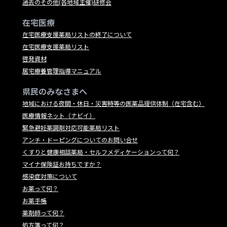
過去のその他(各地域主催)研修会
在宅医療
在宅医療支援薬局リストの終了について
在宅医療支援薬局リスト
啓発資材
居宅療養管理指導マニュアル
県民のみなさまへ
地域における夜間・休日・災害時等の医薬品提供体制（在宅含む）
医療情報ネット（ナビイ）
緊急避妊薬調剤対応可能薬局リスト
アンチ・ドーピングについてのお問い合せ
くすりと健康相談薬局・セルフメディケーションって何？
マイナ保険証お持ちですか？
感染症対策について
お薬って何？
お薬手帳
薬剤師って何？
処方箋って何？