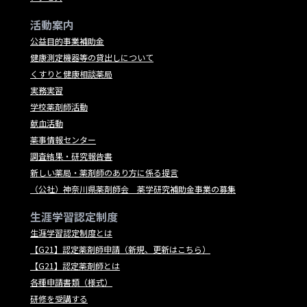
活動案内
公益目的事業補助金
健康測定機器等の貸出しについて
くすりと健康相談薬局
実務実習
学校薬剤師活動
献血活動
薬事情報センター
調査結果・研究報告書
新しい薬局・薬剤師のあり方に係る提言
（公社）神奈川県薬剤師会 薬学研究補助金事業の募集
生涯学習認定制度
生涯学習認定制度とは
【G21】認定薬剤師申請（新規、更新はこちら）
【G21】認定薬剤師とは
各種申請書類（様式）
研修を受講する