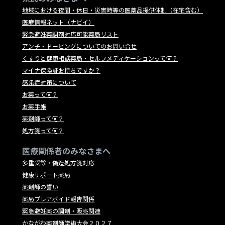
地域における夜間・休日・災害時等の医薬品提供体制（在宅含む）
医療情報ネット（ナビイ）
緊急避妊薬調剤対応可能薬局リスト
アンチ・ドーピングについてのお問い合せ
くすりと健康相談薬局・セルフメディケーションって何？
マイナ保険証お持ちですか？
感染症対策について
お薬って何？
お薬手帳
薬剤師って何？
処方箋って何？
医療関係者のみなさまへ
多重受診・偽造処方箋対応
健康サポート薬局
薬剤師の誓い
薬局プレアボイド報告関係
緊急避妊薬の調剤・販売関連
かながわ薬剤師学術大会２０２７