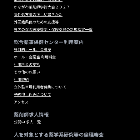
かながわ薬剤師学術大会２０２７
院外処方箋の正しい書きかた
外国籍県民のための支援等
県内の保険医療機関・保険薬局の新規指定一覧
総合薬事保健センター利用案内
多目的ホール、会議室
ホール・会議室 利用料金
利用料金の支払
その他のお願い
利用規約
立体駐車場利用者募集について
予約申し込みについて
アクセス
薬剤師求人情報
公開中 求人一覧
人を対象とする薬学系研究等の倫理審査