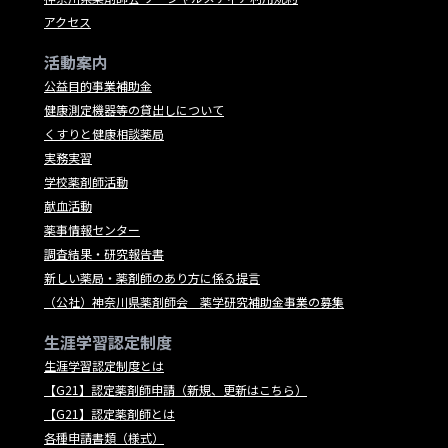
アクセス
活動案内
公益目的事業補助金
健康測定機器等の貸出しについて
くすりと健康相談薬局
実務実習
学校薬剤師活動
献血活動
薬事情報センター
調査結果・研究報告書
新しい薬局・薬剤師のあり方に係る提言
（公社）神奈川県薬剤師会 薬学研究補助金事業の募集
生涯学習認定制度
生涯学習認定制度とは
【G21】認定薬剤師申請（新規、更新はこちら）
【G21】認定薬剤師とは
各種申請書類（様式）