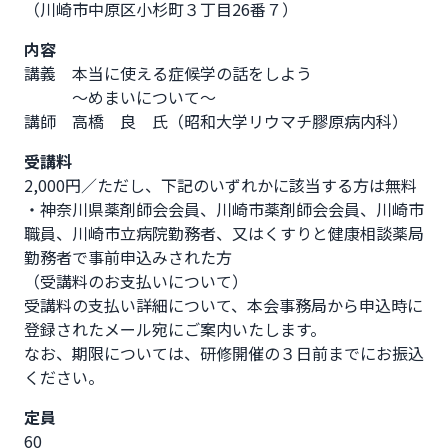
（川崎市中原区小杉町３丁目26番７）              
内容
講義　本当に使える症候学の話をしよう

　　　～めまいについて～

講師　高橋　良　氏（昭和大学リウマチ膠原病内科）
受講料
2,000円／ただし、下記のいずれかに該当する方は無料

・神奈川県薬剤師会会員、川崎市薬剤師会会員、川崎市
職員、川崎市立病院勤務者、又はくすりと健康相談薬局
勤務者で事前申込みされた方

（受講料のお支払いについて）

受講料の支払い詳細について、本会事務局から申込時に
登録されたメール宛にご案内いたします。

なお、期限については、研修開催の３日前までにお振込
ください。
定員
60