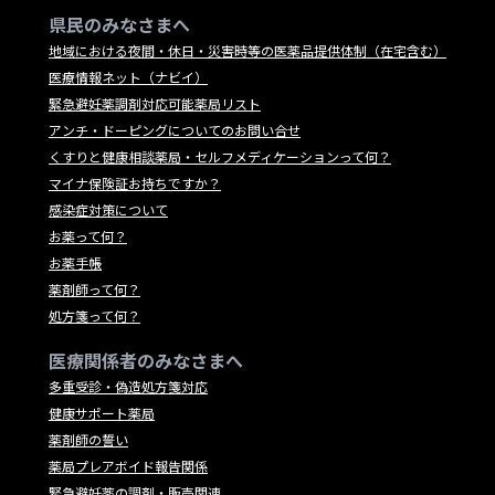
県民のみなさまへ
地域における夜間・休日・災害時等の医薬品提供体制（在宅含む）
医療情報ネット（ナビイ）
緊急避妊薬調剤対応可能薬局リスト
アンチ・ドーピングについてのお問い合せ
くすりと健康相談薬局・セルフメディケーションって何？
マイナ保険証お持ちですか？
感染症対策について
お薬って何？
お薬手帳
薬剤師って何？
処方箋って何？
医療関係者のみなさまへ
多重受診・偽造処方箋対応
健康サポート薬局
薬剤師の誓い
薬局プレアボイド報告関係
緊急避妊薬の調剤・販売関連