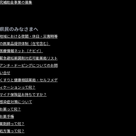
究補助金事業の募集
県民のみなさまへ
地域における夜間・休日・災害時等
の医薬品提供体制（在宅含む）
医療情報ネット（ナビイ）
緊急避妊薬調剤対応可能薬局リスト
アンチ・ドーピングについてのお問
い合せ
くすりと健康相談薬局・セルフメデ
ィケーションって何？
マイナ保険証お持ちですか？
感染症対策について
お薬って何？
お薬手帳
薬剤師って何？
処方箋って何？