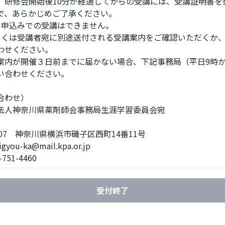
、研修会開始後10分が経過してからの受講には、受講証明書を発
で、あらかじめご了承ください。 

日申込みでの受講はできません。 

しくは受講者宛に別途送付される受講案内をご確認いただくか、
わせください。

案内が開催３日前までに届かない場合、下記事務局（平日9時から
い合わせください。

わせ）  

法人神奈川県薬剤師会事務局生涯学習委員会宛

0007　神奈川県横浜市磯子区西町14番11号  

gyou-ka@mail.kpa.or.jp  

-751-4460
受付終了