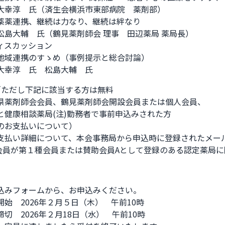
大幸淳　氏（済生会横浜市東部病院　薬剤部）

薬薬連携、継続は力なり、継続は絆なり

松島大輔　氏（鶴見薬剤師会 理事　田辺薬局 薬局長）

ィスカッション

地域連携のすゝめ（事例提示と総合討論）

大幸淳　氏　松島大輔　氏
円／ただし下記に該当する方は無料

県薬剤師会会員、鶴見薬剤師会開設会員または個人会員、

と健康相談薬局(注)勤務者で事前申込みされた方

のお支払いについて）

支払い詳細について、本会事務局から申込時に登録されたメール
会会員が第１種会員または賛助会員Aとして登録のある認定薬局に
込みフォームから、お申込みください。

始　2026年２月５日（木）　午前10時

切　2026年２月18日（水）　午前10時　　
