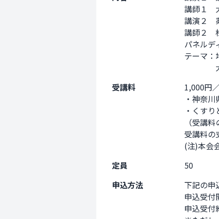
講師１　
講演２　
講師２　
パネルデ
テーマ：
　　　　
受講料
1,000
・神奈川
・くすり
（受講料
受講料の
(注)本
定員
50
申込方法
下記の申
申込受付開
申込受付締