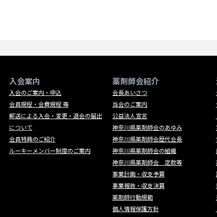
入会案内
薬剤師会紹介
入会のご案内・申込
会長あいさつ
会員規程・会費規程 等
当会のご案内
郵送による入会・変更・退会の届出
公益法人宣言
について
神奈川県薬剤師会のあゆみ
会員特典のご紹介
神奈川県薬剤師会歴代会長
ルーキーメンバー制度のご案内
神奈川県薬剤師会の組織
神奈川県薬剤師会 定款等
事業計画・収支予算
事業報告・収支決算
薬剤師行動規範
個人情報保護方針