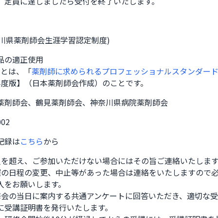
、定員に達しましたら受付を終了いたします。
奈川県薬剤師会生涯学習認定制度)
品の適正使用
域とは、「
薬剤師に求められるプロフェッショナルスタンダード
年度版】（日本薬剤師会作成）のことです。
薬剤師会、鶴見薬剤師会、神奈川県病院薬剤師会
002
記録は
こちら
から
員を超え、ご参加いただけない場合にはその旨ご連絡いたします。
催の日程の変更、中止等があった場合は連絡をいたしますので必
入をお願いします。

修会の当日に案内する共通アンケートに回答いただき、適切な受
に受講証明書を発行いたします。
