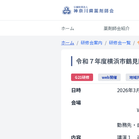
ホーム
薬剤師会紹介
ホーム
/
研修会案内
/
研修会一覧
/
令和７年度横浜市鶴見
G21研修
web開催
地域
日時
2026年3月
会場
                Web開催

勤務先・自宅等
内容
講演１　