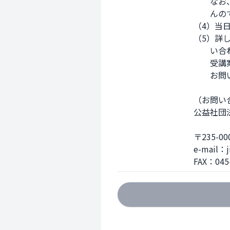
　　なお
　　んの
（4）当
（5）詳
　　い合
　　受講
　　お問
（お問い合
公益社団
〒235-
e-mail：ji
FAX：045