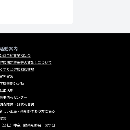
活動案内
公益目的事業補助金
健康測定機器等の貸出しについて
くすりと健康相談薬局
実務実習
学校薬剤師活動
献血活動
薬事情報センター
調査結果・研究報告書
新しい薬局・薬剤師のあり方に係る
提言
（公社）神奈川県薬剤師会 薬学研