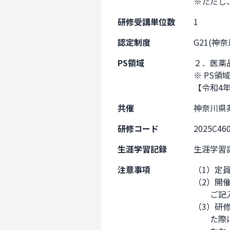
※ただし
研修受講単位数
1
認定制度
G21(神
PS領域
２．医薬
※ PS領
【令和4
共催
神奈川県
研修コード
2025C46
生涯学習記録
生涯学習
注意事項
（1）定
（2）開
　　ご記
（3）研
　　た際