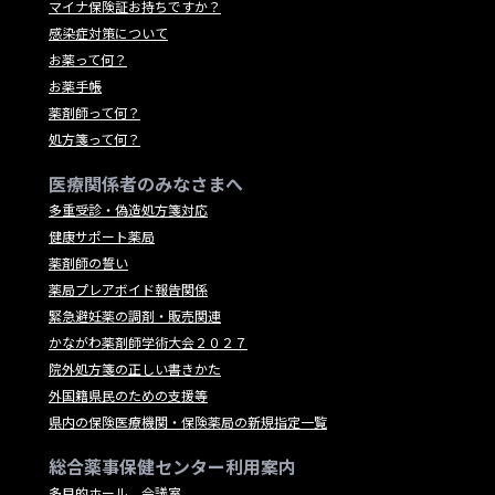
マイナ保険証お持ちですか？
感染症対策について
お薬って何？
お薬手帳
薬剤師って何？
処方箋って何？
医療関係者のみなさまへ
多重受診・偽造処方箋対応
健康サポート薬局
薬剤師の誓い
薬局プレアボイド報告関係
緊急避妊薬の調剤・販売関連
かながわ薬剤師学術大会２０２７
院外処方箋の正しい書きかた
外国籍県民のための支援等
県内の保険医療機関・保険薬局の新規指定一覧
総合薬事保健センター利用案内
多目的ホール、会議室