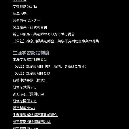
学校薬剤師活動
献血活動
薬事情報センター
調査結果・研究報告書
新しい薬局・薬剤師のあり方に係る提言
（公社）神奈川県薬剤師会 薬学研究補助金事業の募集
生涯学習認定制度
生涯学習認定制度とは
【G21】認定薬剤師申請（新規、更新はこちら）
【G21】認定薬剤師とは
各種申請書類（様式）
研修を受講する
よくあるご質問Q&A
研修を開催する
認定制度News
生涯学習履修認定薬剤師紹介
認定薬剤師研修機関とは
認定薬剤師.com