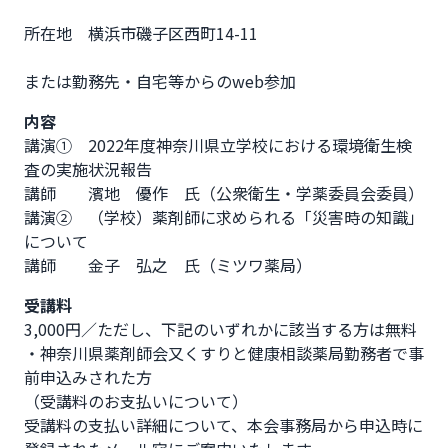
所在地　横浜市磯子区西町14-11
または勤務先・自宅等からのweb参加              
内容
講演①　2022年度神奈川県立学校における環境衛生検
査の実施状況報告

講師　　濱地　優作　氏（公衆衛生・学薬委員会委員）

講演②　（学校）薬剤師に求められる「災害時の知識」
について

講師　　金子　弘之　氏（ミツワ薬局）
受講料
3,000円／ただし、下記のいずれかに該当する方は無料

・神奈川県薬剤師会又くすりと健康相談薬局勤務者で事
前申込みされた方

（受講料のお支払いについて）

受講料の支払い詳細について、本会事務局から申込時に