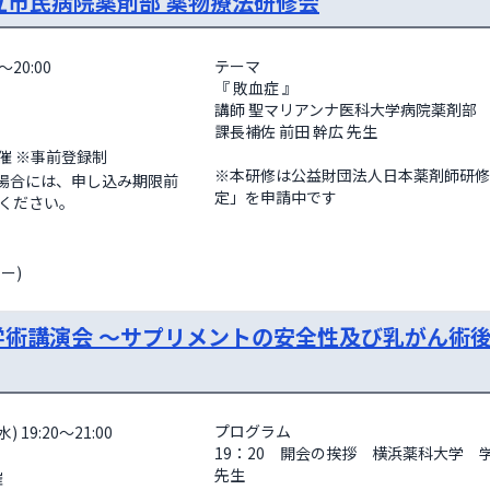
浜市立市民病院薬剤部 薬物療法研修会
テーマ

～20:00
『 敗血症 』

講師 聖マリアンナ医科大学病院薬剤部

課長補佐 前田 幹広 先生

制                  
※本研修は公益財団法人日本薬剤師研修
えた場合には、申し込み期限前
定」を申請中です
ください。
ー)
度学術講演会 ～サプリメントの安全性及び乳がん術後
プログラム

) 19:20～21:00
19：20　開会の挨拶　横浜薬科大学　
先生
