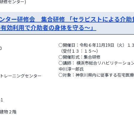
師研修センター)
ンター研修会 集合研修 「セラピストによる介助
の有効利用で介助者の身体を守る～」
○開催日：令和６年11月19日（火）１
0
（受付１３：１５～） 

○開催形式：集合研修 

○講師： 横浜市総合リハビリテーションセ
中川淳一郎氏 

○対象：神奈川県内に従事する在宅医療に
トレーニングセンター 
1 
建物２階