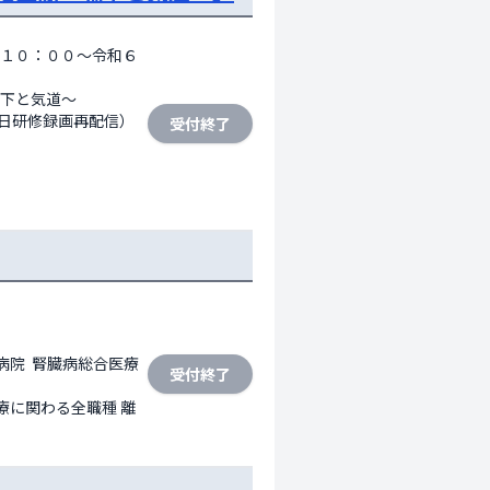
１０：００～令和６
と気道～ 

6日研修録画再配信）

受付終了
病院  腎臓病総合医療
受付終了
療に関わる全職種 離