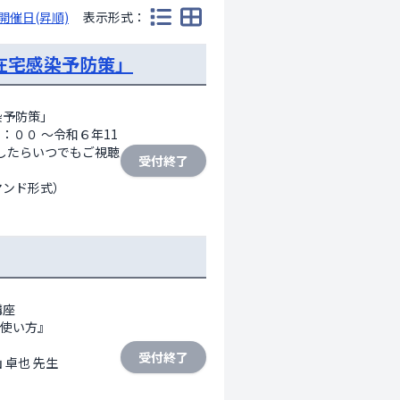
開催日(昇順)
表示形式：
在宅感染予防策」
防策」 

：００ ～令和６年11
でしたらいつでもご視聴
受付終了
ンド形式）

座

使い方』

受付終了
 卓也 先生