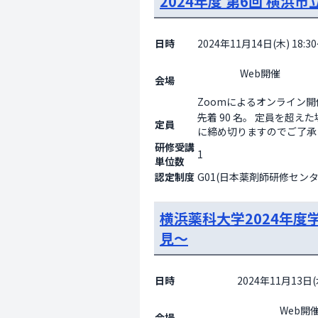
2024年度 第6回 横
日時
2024年11月14日(木) 18:30
                    Web開催

会場
Zoomによるオンライン開催 ※事前登録
先着 90 名。 定員を超
定員
に締め切りますのでご了承
研修受講
1
単位数
認定制度
G01(日本薬剤師研修センタ
横浜薬科大学2024年
見～
日時
2024年11月13日(水
                    Web開催

会場