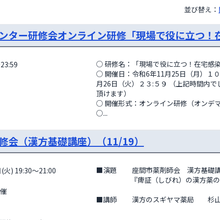
並び替え：
ンター研修会オンライン研修「現場で役に立つ！
○ 研修名：「現場で役に立つ！在宅感染予
23:59
○ 開催日：令和6年11月25日（月）１０
月26日（火）２３:５９ （上記時間内
頂けます） 

○ 開催形式：オンライン研修（オンデマ
○...
会（漢方基礎講座）（11/19）
■演題　　 座間市薬剤師会　漢方基礎講
火) 19:30～21:00
　　　　　『痺証（しびれ）の漢方薬の
■講師　　 漢方のスギヤマ薬局　　杉山