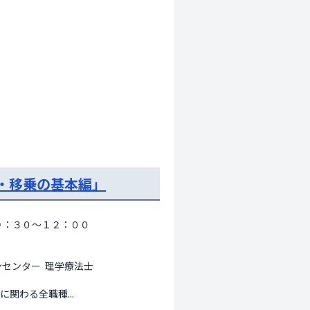
・移乗の基本編」
９：３０～１２：００ 
ンター  理学療法士 
関わる全職種...