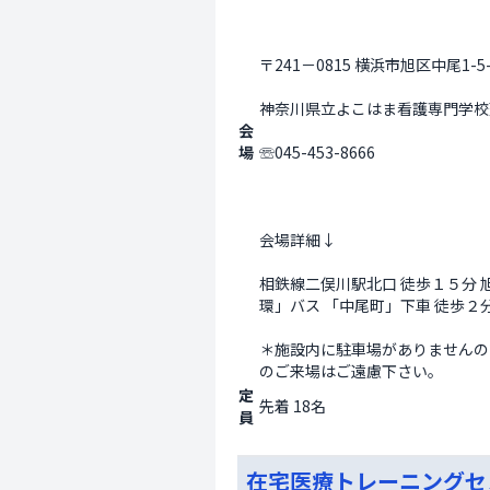
〒241－0815 横浜市旭区中尾1-5-
神奈川県立よこはま看護専門学校
会
場
☏045-453-8666 
会場詳細↓ 
相鉄線二俣川駅北口 徒歩１５分 
環」バス 「中尾町」下車 徒歩２分 
＊施設内に駐車場がありませんの
のご来場はご遠慮下さい。                
定
先着 18名
員
在宅医療トレーニングセ