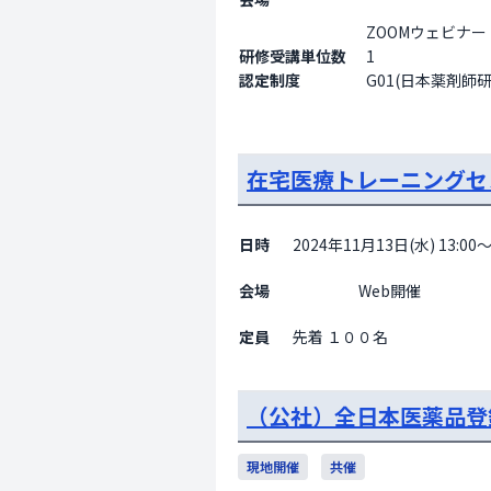
ZOOMウェビナー【事前登録】
研修受講単位数
1
認定制度
G01(日本薬剤師
在宅医療トレーニングセ
日時
2024年11月13日(水) 13:00～
会場
                    Web開催

定員
先着 １００名
（公社）全日本医薬品登
現地開催
共催