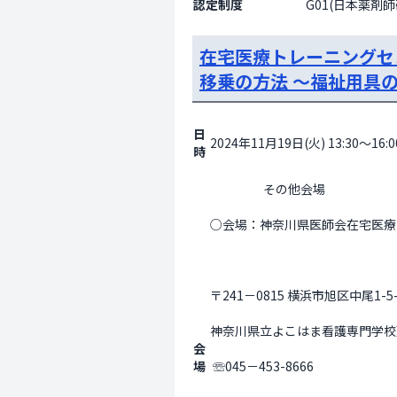
認定制度
G01(日本薬剤
在宅医療トレーニングセ
移乗の方法 ～福祉用具
日
2024年11月19日(火) 13:30～16:0
時
                    その他会場

○会場：神奈川県医師会在宅医療
〒241－0815 横浜市旭区中尾1-5-
神奈川県立よこはま看護専門学校
会
場
 ☏045－453-8666  