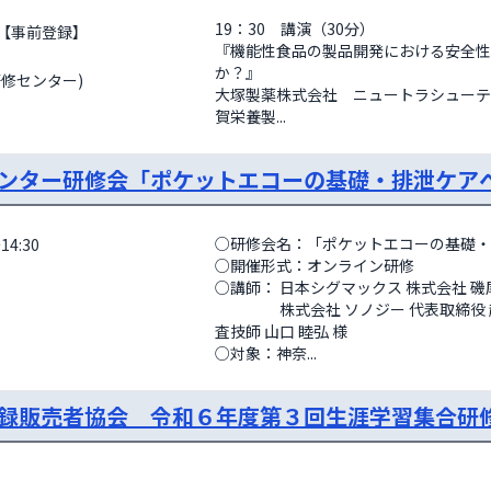
19：30　講演（30分）

                  
『機能性食品の製品開発における安全性
か？』

研修センター)
大塚製薬株式会社　ニュートラシューテ
賀栄養製...
ンター研修会「ポケットエコーの基礎・排泄ケア
○研修会名：「ポケットエコーの基礎・
14:30
○開催形式：オンライン研修

○講師： 日本シグマックス 株式会社 磯尾 
　　　　 株式会社 ソノジー 代表取締役
査技師 山口 睦弘 様 

○対象：神奈...
録販売者協会 令和６年度第３回生涯学習集合研