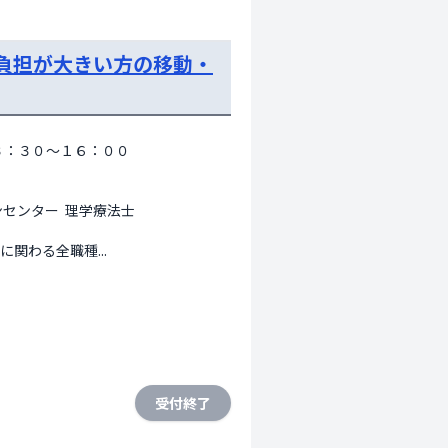
負担が大きい方の移動・
３：３０～１６：００ 
ンター  理学療法士 
関わる全職種...
受付終了