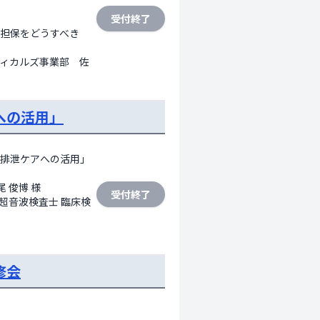
受付終了
担保をどうすべき
ィカルズ事業部　佐
への活用」
排泄ケアへの活用」

俊博 様

受付終了
 超音波検査士 臨床検
修会