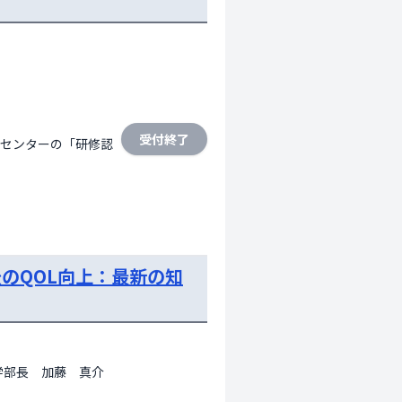
受付終了
センターの「研修認
のQOL向上：最新の知
学部長　加藤　真介　