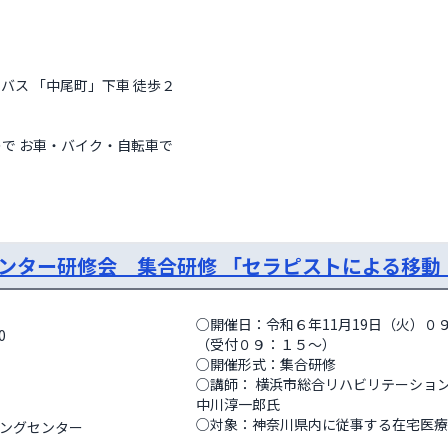
バス 「中尾町」下車 徒歩２
  
ンター研修会 集合研修 「セラピストによる移動
○開催日：令和６年11月19日（火）０
0
（受付０９：１５～） 

○開催形式：集合研修

○講師： 横浜市総合リハビリテーションセ
中川淳一郎氏 

○対象：神奈川県内に従事する在宅医療に
ングセンター