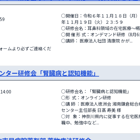
○開催日：令和６年１１月１８日（月）
59
年１１月１９日（火）２３:５９

○研修会名：耳鼻科領域の在宅医療～嚥下
○開 催 形 式：オンデマンド研修（8月
○講師： 医療法人社団 清康院 かが...
フォームより必ずご連絡くだ
ンター研修会「腎臓病と認知機能」
○研修会名：「腎臓病と認知機能」 

14:00
○形  式：オンライン研修 

○講 師 ：医療法人徳洲会 湘南鎌倉総合
センター主任部長 日髙 寿美 様 

○対   象：神奈川県内に従事する在宅医
職中、勉強中など...