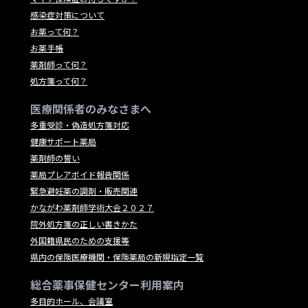
感染症対策について
お薬って何？
お薬手帳
薬剤師って何？
処方箋って何？
医療関係者のみなさまへ
多重受診・偽造処方箋対応
健康サポート薬局
薬剤師の誓い
薬局プレアボイド報告関係
緊急避妊薬の調剤・販売関連
かながわ薬剤師学術大会２０２７
院外処方箋の正しい書きかた
外国籍県民のための支援等
県内の保険医療機関・保険薬局の新規指定一覧
総合薬事保健センター利用案内
多目的ホール、会議室