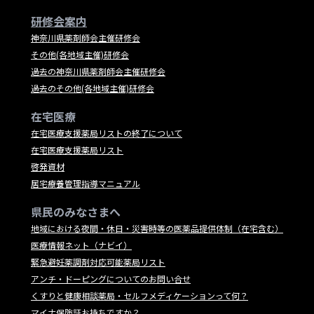
研修会案内
神奈川県薬剤師会主催研修会
その他(各地域主催)研修会
過去の神奈川県薬剤師会主催研修会
過去のその他(各地域主催)研修会
在宅医療
在宅医療支援薬局リストの終了について
在宅医療支援薬局リスト
啓発資材
居宅療養管理指導マニュアル
県民のみなさまへ
地域における夜間・休日・災害時等の医薬品提供体制（在宅含む）
医療情報ネット（ナビイ）
緊急避妊薬調剤対応可能薬局リスト
アンチ・ドーピングについてのお問い合せ
くすりと健康相談薬局・セルフメディケーションって何？
マイナ保険証お持ちですか？