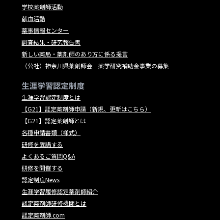
学校薬剤師活動
献血活動
薬事情報センター
調査結果・研究報告書
新しい薬局・薬剤師のあり方に係る提言
（公社）神奈川県薬剤師会 薬学研究補助金事業の募集
生涯学習認定制度
生涯学習認定制度とは
【G21】認定薬剤師申請（新規、更新はこちら）
【G21】認定薬剤師とは
各種申請書類（様式）
研修を受講する
よくあるご質問Q&A
研修を開催する
認定制度News
生涯学習履修認定薬剤師紹介
認定薬剤師研修機関とは
認定薬剤師.com