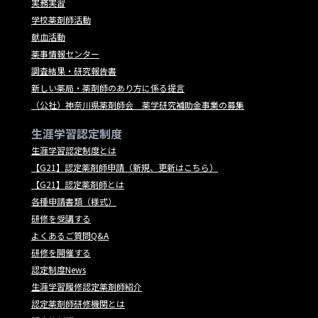
実務実習
学校薬剤師活動
献血活動
薬事情報センター
調査結果・研究報告書
新しい薬局・薬剤師のあり方に係る提言
（公社）神奈川県薬剤師会 薬学研究補助金事業の募集
生涯学習認定制度
生涯学習認定制度とは
【G21】認定薬剤師申請（新規、更新はこちら）
【G21】認定薬剤師とは
各種申請書類（様式）
研修を受講する
よくあるご質問Q&A
研修を開催する
認定制度News
生涯学習履修認定薬剤師紹介
認定薬剤師研修機関とは