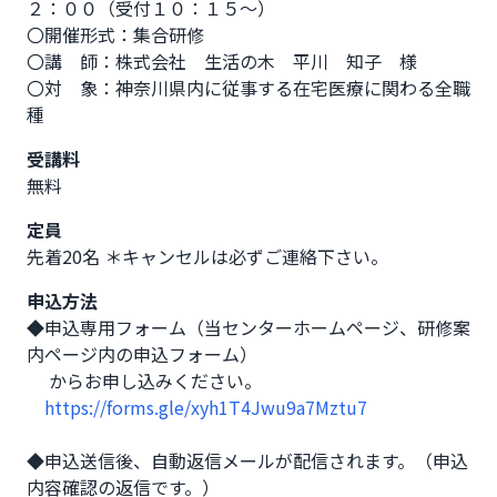
２：００（受付１０：１５～）

〇開催形式：集合研修

〇講　師：株式会社　生活の木　平川　知子　様

〇対　象：神奈川県内に従事する在宅医療に関わる全職
種
受講料
無料
定員
先着20名 ＊キャンセルは必ずご連絡下さい。
申込方法
◆申込専用フォーム（当センターホームページ、研修案
内ページ内の申込フォーム）

　 からお申し込みください。

https://forms.gle/xyh1T4Jwu9a7Mztu7
◆申込送信後、自動返信メールが配信されます。（申込
内容確認の返信です。）
