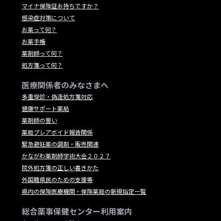
マイナ保険証お持ちですか？
感染症対策について
お薬って何？
お薬手帳
薬剤師って何？
処方箋って何？
医療関係者のみなさまへ
多重受診・偽造処方箋対応
健康サポート薬局
薬剤師の誓い
薬局プレアボイド報告関係
緊急避妊薬の調剤・販売関連
かながわ薬剤師学術大会２０２７
院外処方箋の正しい書きかた
外国籍県民のための支援等
県内の保険医療機関・保険薬局の新規指定一覧
総合薬事保健センター利用案内