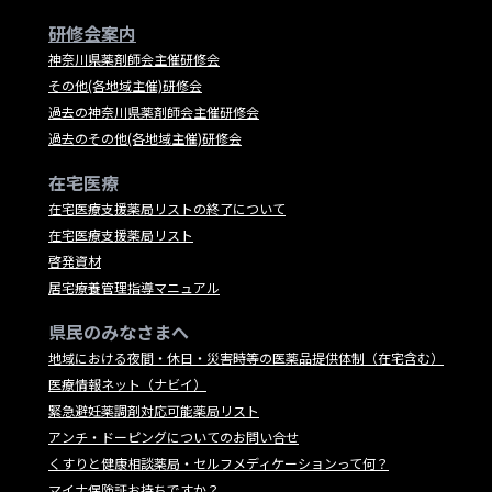
研修会案内
神奈川県薬剤師会主催研修会
その他(各地域主催)研修会
過去の神奈川県薬剤師会主催研修会
過去のその他(各地域主催)研修会
在宅医療
在宅医療支援薬局リストの終了について
在宅医療支援薬局リスト
啓発資材
居宅療養管理指導マニュアル
県民のみなさまへ
地域における夜間・休日・災害時等の医薬品提供体制（在宅含む）
医療情報ネット（ナビイ）
緊急避妊薬調剤対応可能薬局リスト
アンチ・ドーピングについてのお問い合せ
くすりと健康相談薬局・セルフメディケーションって何？
マイナ保険証お持ちですか？