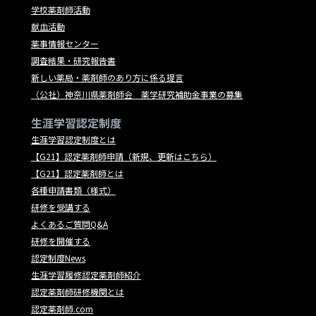
学校薬剤師活動
献血活動
薬事情報センター
調査結果・研究報告書
新しい薬局・薬剤師のあり方に係る提言
（公社）神奈川県薬剤師会 薬学研究補助金事業の募集
生涯学習認定制度
生涯学習認定制度とは
【G21】認定薬剤師申請（新規、更新はこちら）
【G21】認定薬剤師とは
各種申請書類（様式）
研修を受講する
よくあるご質問Q&A
研修を開催する
認定制度News
生涯学習履修認定薬剤師紹介
認定薬剤師研修機関とは
認定薬剤師.com