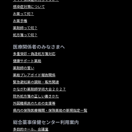
感染症対策について
お薬って何？
お薬手帳
薬剤師って何？
処方箋って何？
医療関係者のみなさまへ
多重受診・偽造処方箋対応
健康サポート薬局
薬剤師の誓い
薬局プレアボイド報告関係
緊急避妊薬の調剤・販売関連
かながわ薬剤師学術大会２０２７
院外処方箋の正しい書きかた
外国籍県民のための支援等
県内の保険医療機関・保険薬局の新規指定一覧
総合薬事保健センター利用案内
多目的ホール、会議室