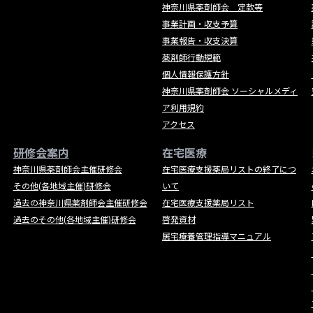
神奈川県薬剤師会 定款等
事業計画・収支予算
事業報告・収支決算
薬剤師行動規範
個人情報保護方針
神奈川県薬剤師会 ソーシャルメディ
ア利用規約
アクセス
研修会案内
在宅医療
神奈川県薬剤師会主催研修会
在宅医療支援薬局リストの終了につ
その他(各地域主催)研修会
いて
過去の神奈川県薬剤師会主催研修会
在宅医療支援薬局リスト
過去のその他(各地域主催)研修会
啓発資材
居宅療養管理指導マニュアル