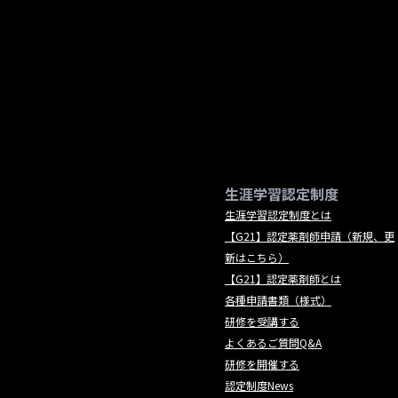
生涯学習認定制度
生涯学習認定制度とは
【G21】認定薬剤師申請（新規、更
新はこちら）
【G21】認定薬剤師とは
各種申請書類（様式）
研修を受講する
よくあるご質問Q&A
研修を開催する
認定制度News