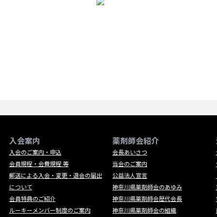
入会案内
薬剤師会紹介
入会のご案内・申込
会長あいさつ
会員規程・会費規程 等
当会のご案内
郵送による入会・変更・退会の届出
公益法人宣言
について
神奈川県薬剤師会のあゆみ
会員特典のご紹介
神奈川県薬剤師会歴代会長
ルーキーメンバー制度のご案内
神奈川県薬剤師会の組織