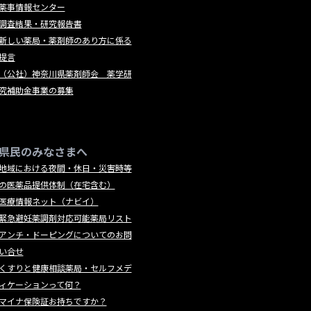
薬事情報センター
調査結果・研究報告書
新しい薬局・薬剤師のあり方に係る
提言
（公社）神奈川県薬剤師会 薬学研
究補助金事業の募集
県民のみなさまへ
地域における夜間・休日・災害時等
の医薬品提供体制（在宅含む）
医療情報ネット（ナビイ）
緊急避妊薬調剤対応可能薬局リスト
アンチ・ドーピングについてのお問
い合せ
くすりと健康相談薬局・セルフメデ
ィケーションって何？
マイナ保険証お持ちですか？