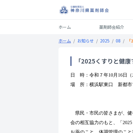
ホーム
薬剤師会紹介
ホーム
/
お知らせ
/
2025
/
08
/
「
「2025くすりと健
日 時：令和７年10月16日（木
場 所：横浜駅東口 新都市
県民・市民の皆さまが、健
会の相互協力のもと、「20
お薬のこと、体調管理のこと