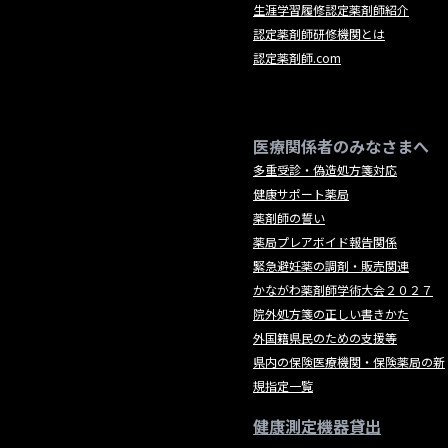
生涯学習履修認定薬剤師紹介
認定薬剤師研修機関とは
認定薬剤師.com
医療関係者のみなさまへ
多重受診・偽造処方箋対応
健康サポート薬局
薬剤師の誓い
薬局プレアボイド報告関係
緊急避妊薬の調剤・販売関連
かながわ薬剤師学術大会２０２７
院外処方箋の正しい書きかた
外国籍県民のための支援等
県内の保険医療機関・保険薬局の新
規指定一覧
健康測定機器貸出