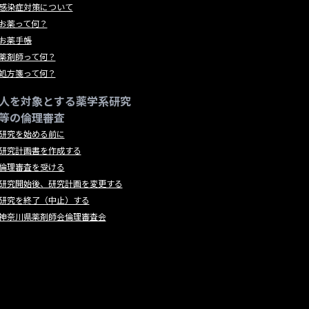
感染症対策について
お薬って何？
お薬手帳
薬剤師って何？
処方箋って何？
人を対象とする薬学系研究
等の倫理審査
研究を始める前に
研究計画書を作成する
倫理審査を受ける
研究開始後、研究計画を変更する
研究を終了（中止）する
神奈川県薬剤師会倫理審査会