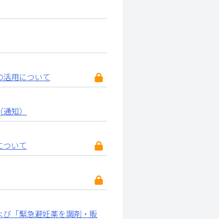
の活用について
（通知）
について
よび「緊急避妊薬を調剤・販