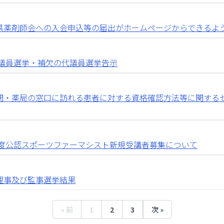
県薬剤師会への入会申込等の届出がホームページからできるよ
代議員選挙・補欠の代議員選挙告示
関・薬局の窓口に訪れる患者に対する資格確認方法等に関する
年度公認スポーツファーマシスト新規受講者募集について
理事及び監事選挙結果
« 前
1
2
3
次 »