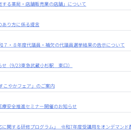
売する薬局・店舗販売業の店舗」について
のあり方に係る提言
令和７・８年度代議員・補欠の代議員選挙結果の告示について
せ（9/23東急武蔵小杉駅 東口）
康すこやかフェア」のご案内
医療安全推進セミナー開催のお知らせ
応に関する研修プログラム」_令和7年度受講用をオンデマンド