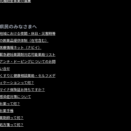
究補助金事業の募集
県民のみなさまへ
地域における夜間・休日・災害時等
の医薬品提供体制（在宅含む）
医療情報ネット（ナビイ）
緊急避妊薬調剤対応可能薬局リスト
アンチ・ドーピングについてのお問
い合せ
くすりと健康相談薬局・セルフメデ
ィケーションって何？
マイナ保険証お持ちですか？
感染症対策について
お薬って何？
お薬手帳
薬剤師って何？
処方箋って何？