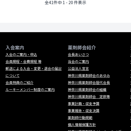
全41件中 1 - 20 件表示
入会案内
薬剤師会紹介
入会のご案内・申込
会長あいさつ
会員規程・会費規程 等
当会のご案内
郵送による入会・変更・退会の届出
公益法人宣言
について
神奈川県薬剤師会のあゆみ
会員特典のご紹介
神奈川県薬剤師会歴代会長
ルーキーメンバー制度のご案内
神奈川県薬剤師会の組織
神奈川県薬剤師会 定款等
事業計画・収支予算
事業報告・収支決算
薬剤師行動規範
個人情報保護方針