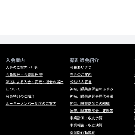
入会案内
薬剤師会紹介
入会のご案内・申込
会長あいさつ
会員規程・会費規程 等
当会のご案内
郵送による入会・変更・退会の届出
公益法人宣言
について
神奈川県薬剤師会のあゆみ
会員特典のご紹介
神奈川県薬剤師会歴代会長
ルーキーメンバー制度のご案内
神奈川県薬剤師会の組織
神奈川県薬剤師会 定款等
事業計画・収支予算
事業報告・収支決算
薬剤師行動規範