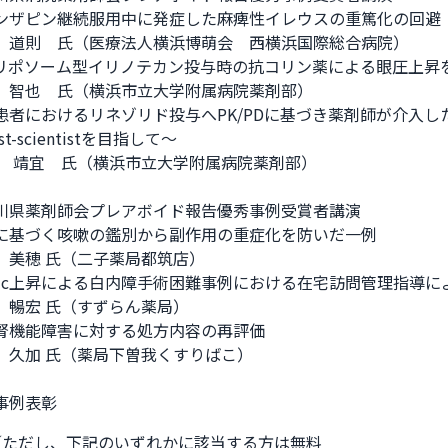
ンザピン継続服用中に発症した麻痺性イレウスの重篤化の回避

　道則　氏（医療法人横浜博萌会　西横浜国際総合病院）

リポソーム型イリノテカン投与時の抗コリン薬による眼圧上昇を
　智也　氏（横浜市立大学附属病院薬剤部）　

患者におけるリネゾリド投与へPK/PDに基づき薬剤師が介入
ist-scientistを目指して〜

 坂本　靖宜　氏（横浜市立大学附属病院薬剤部）

川県薬剤師会プレアボイド報告優秀事例受賞者講演

に基づく咳嗽の鑑別から副作用の重症化を防いだ一例

　美穂 氏（二子薬局都筑店）

A1c上昇による白内障手術困難事例における在宅訪問管理指導によ
　暢宏 氏（すずらん薬局）

腎機能障害に対する処方内容の再評価

　久加 氏（薬局下曽我くすりばこ）

事例表彰
円／ただし、下記のいずれかに該当する方は無料
