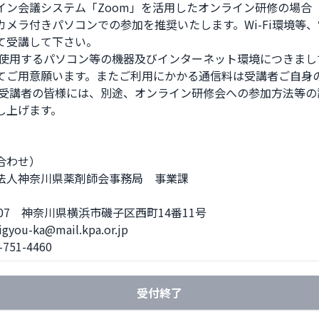
イン会議システム「Zoom」を活用したオンライン研修の場合

カメラ付きパソコンでの参加を推奨いたします。Wi-Fi環境等、
て受講して下さい。

 使用するパソコン等の機器及びインターネット環境につきまし
てご用意願います。またご利用にかかる通信料は受講者ご自身の
 受講者の皆様には、別途、オンライン研修会への参加方法等の
し上げます。

わせ）  

法人神奈川県薬剤師会事務局　事業課

0007　神奈川県横浜市磯子区西町14番11号  

gyou-ka@mail.kpa.or.jp  

-751-4460
受付終了