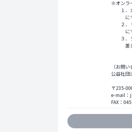
※オンラ
　　１．
　　　に
　　２．
　　　に
　　３．
　　　差
（お問い合
公益社団
〒235-
e-mail：ji
FAX：045