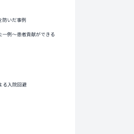
防いだ事例

した一例〜患者貢献ができる
る入院回避
