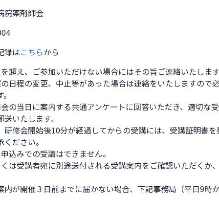
病院薬剤師会
004
記録は
こちら
から
員を超え、ご参加いただけない場合にはその旨ご連絡いたします
催の日程の変更、中止等があった場合は連絡をいたしますので
。

修会の当日に案内する共通アンケートに回答いただき、適切な
郵送いたします。

、研修会開始後10分が経過してからの受講には、受講証明書を
承ください。

日申込みでの受講はできません。

しくは受講者宛に別途送付される受講案内をご確認いただくか
案内が開催３日前までに届かない場合、下記事務局（平日9時か