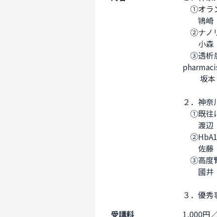
　①オラ
　　鴇崎
　②ナノ
　　小森
　➂透析
pharmac
　    
２．神奈
　①既往
　　渡辺
　②Hb
　　佐藤
　➂高度
　　國井
３．優秀
受講料
1,000