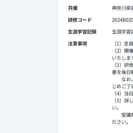
共催
神奈川県
研修コード
2024B02
生涯学習記録
生涯学習
注意事項
（1）定
（2）開
いたします
（3）研
書を後日
　　なお
じめご了
（4）当
（5）詳
い。

　　受講
ださい。
