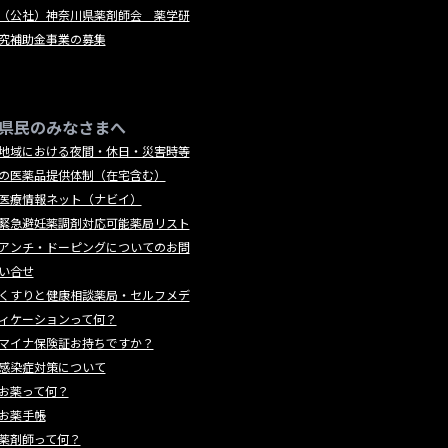
（公社）神奈川県薬剤師会 薬学研
究補助金事業の募集
県民のみなさまへ
地域における夜間・休日・災害時等
の医薬品提供体制（在宅含む）
医療情報ネット（ナビイ）
緊急避妊薬調剤対応可能薬局リスト
アンチ・ドーピングについてのお問
い合せ
くすりと健康相談薬局・セルフメデ
ィケーションって何？
マイナ保険証お持ちですか？
感染症対策について
お薬って何？
お薬手帳
薬剤師って何？