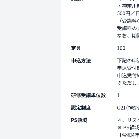
・神奈川
500円／
（受講料
受講料の
なお、期
定員
100
申込方法
下記の申
申込受付開
申込受付締
※ただし
研修受講単位数
1
認定制度
G21(神
PS領域
４．リス
※ PS領
【令和4