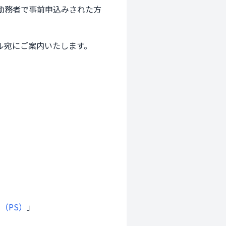
務者で事前申込みされた方

宛にご案内いたします。

（PS）
」