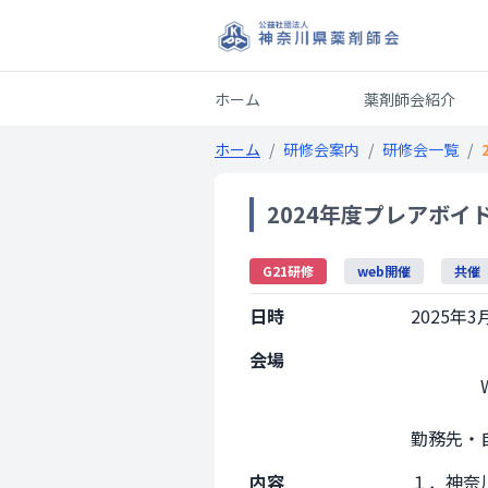
ホーム
薬剤師会紹介
ホーム
/
研修会案内
/
研修会一覧
/
2024年度プレアボイ
G21研修
web開催
共催
日時
2025年3月
会場
                Web開催

勤務先・自宅等
内容
１．神奈