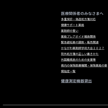
医療関係者のみなさまへ
多重受診・偽造処方箋対応
健康サポート薬局
薬剤師の誓い
薬局プレアボイド報告関係
緊急避妊薬の調剤・販売関連
かながわ薬剤師学術大会２０２７
院外処方箋の正しい書きかた
外国籍県民のための支援等
県内の保険医療機関・保険薬局の新
規指定一覧
健康測定機器貸出