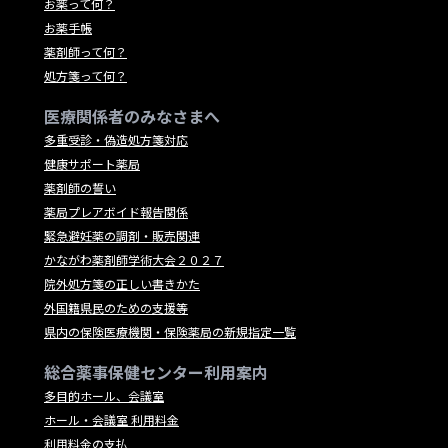
お薬って何？
お薬手帳
薬剤師って何？
処方箋って何？
医療関係者のみなさまへ
多重受診・偽造処方箋対応
健康サポート薬局
薬剤師の誓い
薬局プレアボイド報告関係
緊急避妊薬の調剤・販売関連
かながわ薬剤師学術大会２０２７
院外処方箋の正しい書きかた
外国籍県民のための支援等
県内の保険医療機関・保険薬局の新規指定一覧
総合薬事保健センター利用案内
多目的ホール、会議室
ホール・会議室 利用料金
利用料金の支払