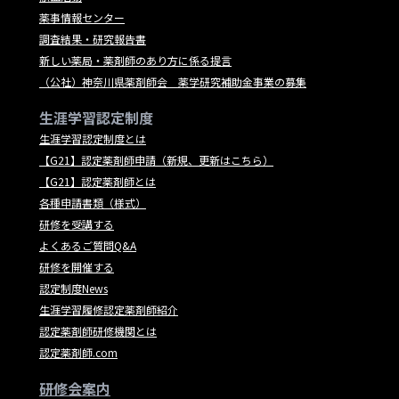
薬事情報センター
調査結果・研究報告書
新しい薬局・薬剤師のあり方に係る提言
（公社）神奈川県薬剤師会 薬学研究補助金事業の募集
生涯学習認定制度
生涯学習認定制度とは
【G21】認定薬剤師申請（新規、更新はこちら）
【G21】認定薬剤師とは
各種申請書類（様式）
研修を受講する
よくあるご質問Q&A
研修を開催する
認定制度News
生涯学習履修認定薬剤師紹介
認定薬剤師研修機関とは
認定薬剤師.com
研修会案内