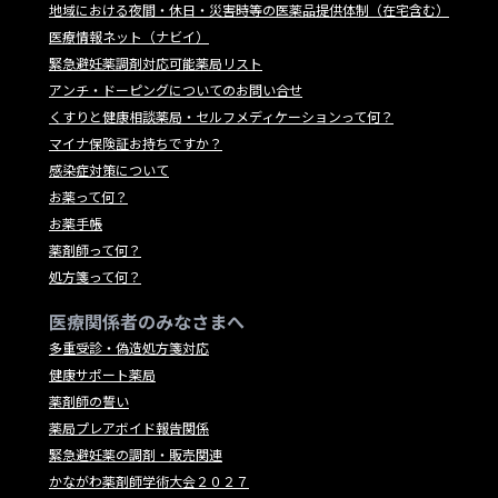
地域における夜間・休日・災害時等の医薬品提供体制（在宅含む）
医療情報ネット（ナビイ）
緊急避妊薬調剤対応可能薬局リスト
アンチ・ドーピングについてのお問い合せ
くすりと健康相談薬局・セルフメディケーションって何？
マイナ保険証お持ちですか？
感染症対策について
お薬って何？
お薬手帳
薬剤師って何？
処方箋って何？
医療関係者のみなさまへ
多重受診・偽造処方箋対応
健康サポート薬局
薬剤師の誓い
薬局プレアボイド報告関係
緊急避妊薬の調剤・販売関連
かながわ薬剤師学術大会２０２７