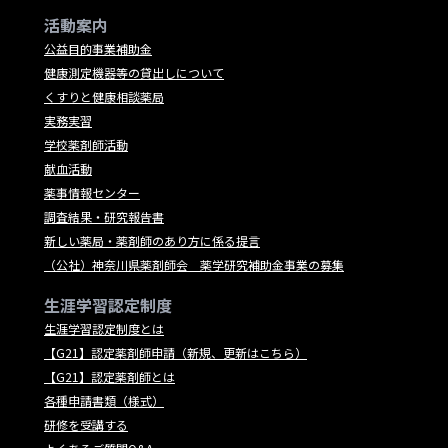
活動案内
公益目的事業補助金
健康測定機器等の貸出しについて
くすりと健康相談薬局
実務実習
学校薬剤師活動
献血活動
薬事情報センター
調査結果・研究報告書
新しい薬局・薬剤師のあり方に係る提言
（公社）神奈川県薬剤師会 薬学研究補助金事業の募集
生涯学習認定制度
生涯学習認定制度とは
【G21】認定薬剤師申請（新規、更新はこちら）
【G21】認定薬剤師とは
各種申請書類（様式）
研修を受講する