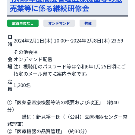
売業等に係る継続研修会
取得単位なし
オンデマンド
共催
日
2024年2月1日(木) 10:00～2024年2月8日(木) 23:59
時
その他会場
会
オンデマンド配信
場
注）視聴用のパスワード等は令和6年1月25日頃にご
指定のメール宛てに案内予定です。
定
1,200名
員
①「医薬品医療機器等法の概要および改正」（約40
分）

　　　講師：新見裕一氏（（公財）医療機器センター常
務理事）

②「医療機器の品質管理」（約30分）
