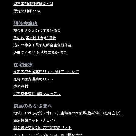
認定薬剤師研修機関とは
認定薬剤師.com
研修会案内
神奈川県薬剤師会主催研修会
その他(各地域主催)研修会
過去の神奈川県薬剤師会主催研修会
過去のその他(各地域主催)研修会
在宅医療
在宅医療支援薬局リストの終了について
在宅医療支援薬局リスト
啓発資材
居宅療養管理指導マニュアル
県民のみなさまへ
地域における夜間・休日・災害時等の医薬品提供体制（在宅含む）
医療情報ネット（ナビイ）
緊急避妊薬調剤対応可能薬局リスト
アンチ・ドーピングについてのお問い合せ