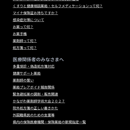
くすりと健康相談薬局・セルフメディケーションって何？
マイナ保険証お持ちですか？
感染症対策について
お薬って何？
お薬手帳
薬剤師って何？
処方箋って何？
医療関係者のみなさまへ
多重受診・偽造処方箋対応
健康サポート薬局
薬剤師の誓い
薬局プレアボイド報告関係
緊急避妊薬の調剤・販売関連
かながわ薬剤師学術大会２０２７
院外処方箋の正しい書きかた
外国籍県民のための支援等
県内の保険医療機関・保険薬局の新規指定一覧