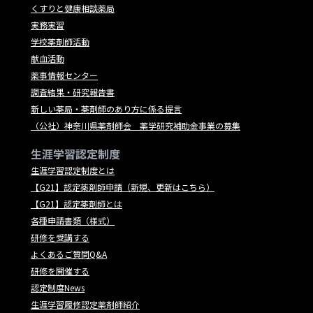
くすりと健康相談薬局
実務実習
学校薬剤師活動
献血活動
薬事情報センター
調査結果・研究報告書
新しい薬局・薬剤師のあり方に係る提言
（公社）神奈川県薬剤師会 薬学研究補助金事業の募集
生涯学習認定制度
生涯学習認定制度とは
【G21】認定薬剤師申請（新規、更新はこちら）
【G21】認定薬剤師とは
各種申請書類（様式）
研修を受講する
よくあるご質問Q&A
研修を開催する
認定制度News
生涯学習履修認定薬剤師紹介